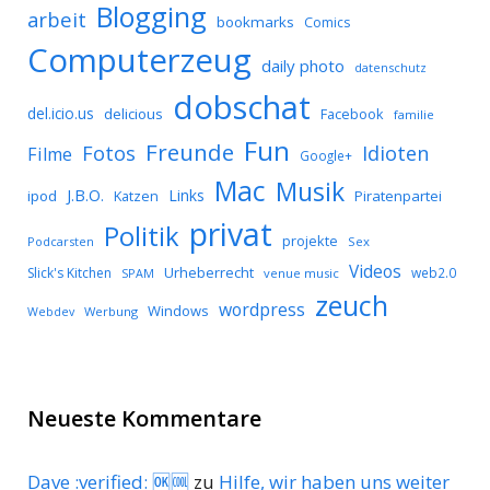
Blogging
arbeit
bookmarks
Comics
Computerzeug
daily photo
datenschutz
dobschat
del.icio.us
delicious
Facebook
familie
Fun
Freunde
Idioten
Fotos
Filme
Google+
Mac
Musik
J.B.O.
Links
ipod
Katzen
Piratenpartei
privat
Politik
projekte
Podcarsten
Sex
Videos
Urheberrecht
Slick's Kitchen
web2.0
SPAM
venue music
zeuch
wordpress
Windows
Werbung
Webdev
Neueste Kommentare
Dave :verified: 🆗🆒
zu
Hilfe, wir haben uns weiter