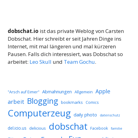
dobschat.io
ist das private Weblog von Carsten
Dobschat. Hier schreibt er seit Jahren Dinge ins
Internet, mit mal längeren und mal kürzeren
Pausen. Falls dich interessiert, was Dobschat so
arbeitet:
Leo Skull
und
Team Gochu
.
Apple
Abmahnungen
Allgemein
"Arsch auf Eimer"
Blogging
arbeit
bookmarks
Comics
Computerzeug
daily photo
datenschutz
dobschat
del.icio.us
delicious
Facebook
familie