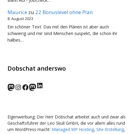
Bahn AG - JobCheck…
Maurice
zu
22 Bonuslevel ohne Plan
8. August 2023
Ein schöner Text. Das mit den Plänen ist aber auch
schwierig und mir sind Menschen suspekt, die schon ihr
halbes…
Dobschat anderswo
LinkedIn
norden.social
Instagram
Facebook
wp-punks.social
Eigenwerbung: Der Herr Dobschat arbeitet auch und zwar als
Geschäftsführer der Leo Skull GmbH, die vor allem alles rund
um WordPress macht:
Managed WP Hosting
,
Site-Erstellung
,