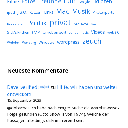
Fun
Freunde
Idioten
Fotos
Filme
Google+
Mac
Musik
J.B.O.
Links
ipod
Katzen
Piratenpartei
privat
Politik
projekte
Podcarsten
Sex
Videos
Urheberrecht
Slick's Kitchen
web2.0
SPAM
venue music
zeuch
wordpress
Windows
Werbung
Webdev
Neueste Kommentare
Dave :verified: 🆗🆒
zu
Hilfe, wir haben uns weiter
entwickelt!
15. September 2023
@dobschat Ich habe nach einiger Suche die Warnhinweise-
Folge gefunden (Otto Show II von 1974). Welche der
Passagen allerdings diskriminierend sein…