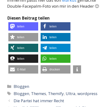
Immerhin passt hier das von
Markus
gemachte
Double-Facepalm-Foto von mir in den Header 🙂
Diesen Beitrag teilen
teilen
teilen
teilen
teilen
teilen
teilen
teilen
teilen
E-Mail
drucken
Kategorien
Bloggen
Schlagwörter
Bloggen
,
Themes
,
Themify
,
Ultra
,
wordpress
Die Partei hat immer Recht