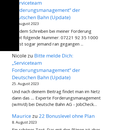
„Serviceteam
Forderungsmanagement“ der
Deutschen Bahn (Update)
31. August 2023
Auf dem Schreiben bei meiner Forderung
steht folgende Nummer: 07221 92 35 1000
Da ist sogar jemand ran gegangen ...
Nicole
zu
Bitte melde Dich:
„Serviceteam
Forderungsmanagement“ der
Deutschen Bahn (Update)
25. August 2023
Und nach deinem Beitrag findet man im Netz
dann das .... Experte Forderungsmanagement
(w/m/d) bei Deutsche Bahn AG - JobCheck…
Maurice
zu
22 Bonuslevel ohne Plan
8. August 2023
Ein schöner Text. Das mit den Plänen ist aber