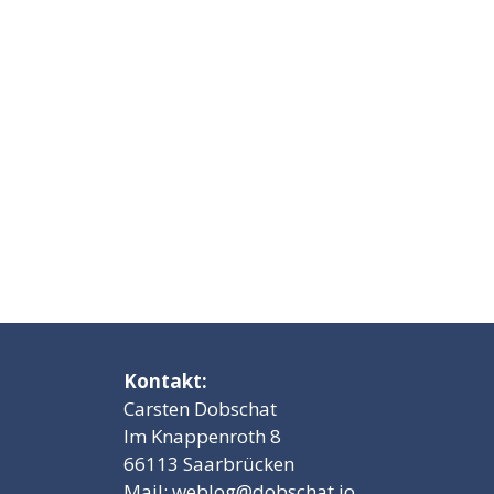
Kontakt:
Carsten Dobschat
Im Knappenroth 8
66113 Saarbrücken
Mail:
weblog@dobschat.io