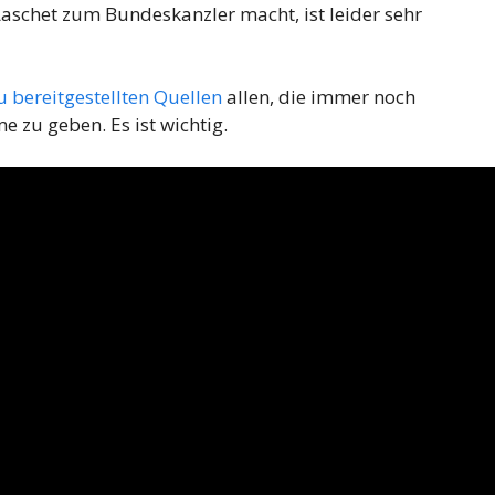
aschet zum Bundeskanzler macht, ist leider sehr
u bereitgestellten Quellen
allen, die immer noch
 zu geben. Es ist wichtig.