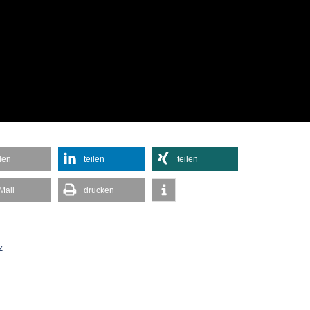
ilen
teilen
teilen
Mail
drucken
z