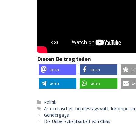
Diesen Beitrag teilen
teilen
teilen
te
teilen
teilen
E-
Kategorien
Politik
Schlagwörter
Armin Laschet
,
bundestagswahl
,
Inkompeten
Gendergaga
Die Unberechenbarkeit von Chilis