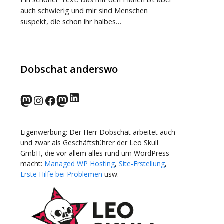
auch schwierig und mir sind Menschen
suspekt, die schon ihr halbes…
Dobschat anderswo
LinkedIn
norden.social
Instagram
Facebook
wp-punks.social
Eigenwerbung: Der Herr Dobschat arbeitet auch
und zwar als Geschäftsführer der Leo Skull
GmbH, die vor allem alles rund um WordPress
macht:
Managed WP Hosting
,
Site-Erstellung
,
Erste Hilfe bei Problemen
usw.