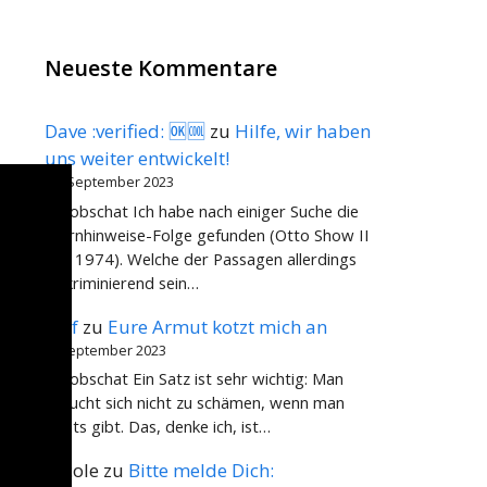
Neueste Kommentare
Dave :verified: 🆗🆒
zu
Hilfe, wir haben
uns weiter entwickelt!
15. September 2023
@dobschat Ich habe nach einiger Suche die
Warnhinweise-Folge gefunden (Otto Show II
von 1974). Welche der Passagen allerdings
diskriminierend sein…
Rolf
zu
Eure Armut kotzt mich an
2. September 2023
@dobschat Ein Satz ist sehr wichtig: Man
braucht sich nicht zu schämen, wenn man
nichts gibt. Das, denke ich, ist…
Nicole
zu
Bitte melde Dich: