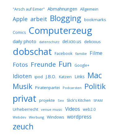
Abmahnungen
Allgemein
"Arsch auf Eimer"
Blogging
arbeit
Apple
bookmarks
Computerzeug
Comics
daily photo
del.icio.us
delicious
datenschutz
dobschat
Filme
Facebook
familie
Fun
Freunde
Fotos
Google+
Mac
Idioten
J.B.O.
Links
ipod
Katzen
Musik
Politik
Piratenpartei
Podcarsten
privat
projekte
Slick's Kitchen
Sex
SPAM
Videos
Urheberrecht
web2.0
venue music
wordpress
Windows
Werbung
Webdev
zeuch