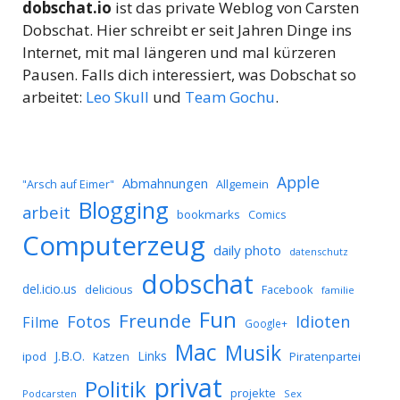
dobschat.io
ist das private Weblog von Carsten
Dobschat. Hier schreibt er seit Jahren Dinge ins
Internet, mit mal längeren und mal kürzeren
Pausen. Falls dich interessiert, was Dobschat so
arbeitet:
Leo Skull
und
Team Gochu
.
Apple
Abmahnungen
Allgemein
"Arsch auf Eimer"
Blogging
arbeit
bookmarks
Comics
Computerzeug
daily photo
datenschutz
dobschat
del.icio.us
delicious
Facebook
familie
Fun
Freunde
Idioten
Fotos
Filme
Google+
Mac
Musik
J.B.O.
Links
ipod
Katzen
Piratenpartei
privat
Politik
projekte
Podcarsten
Sex