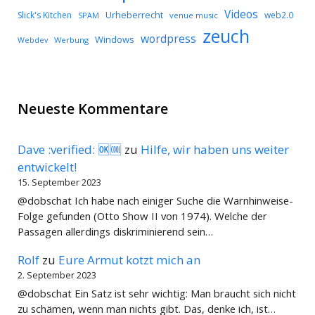
Videos
Urheberrecht
Slick's Kitchen
web2.0
SPAM
venue music
zeuch
wordpress
Windows
Werbung
Webdev
Neueste Kommentare
Dave :verified: 🆗🆒
zu
Hilfe, wir haben uns weiter
entwickelt!
15. September 2023
@dobschat Ich habe nach einiger Suche die Warnhinweise-
Folge gefunden (Otto Show II von 1974). Welche der
Passagen allerdings diskriminierend sein…
Rolf
zu
Eure Armut kotzt mich an
2. September 2023
@dobschat Ein Satz ist sehr wichtig: Man braucht sich nicht
zu schämen, wenn man nichts gibt. Das, denke ich, ist…