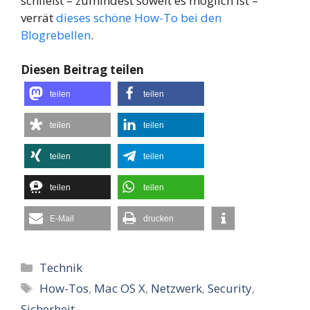
schließt – zumindest soweit es möglich ist –
verrät
dieses schöne How-To bei den
Blogrebellen
.
Diesen Beitrag teilen
teilen
teilen
teilen
teilen
teilen
teilen
teilen
teilen
E-Mail
drucken
Kategorien
Technik
Schlagwörter
How-Tos
,
Mac OS X
,
Netzwerk
,
Security
,
Sicherheit