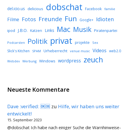
dobschat
del.icio.us
delicious
Facebook
familie
Fun
Freunde
Idioten
Fotos
Filme
Google+
Mac
Musik
J.B.O.
Links
ipod
Katzen
Piratenpartei
privat
Politik
projekte
Podcarsten
Sex
Videos
Urheberrecht
Slick's Kitchen
web2.0
SPAM
venue music
zeuch
wordpress
Windows
Werbung
Webdev
Neueste Kommentare
Dave :verified: 🆗🆒
zu
Hilfe, wir haben uns weiter
entwickelt!
15. September 2023
@dobschat Ich habe nach einiger Suche die Warnhinweise-