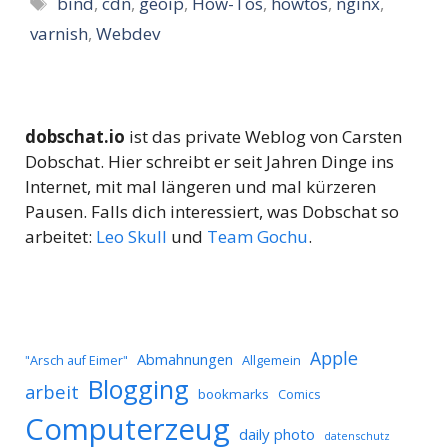
Schlagwörter
bind
,
cdn
,
geoip
,
How-Tos
,
howtos
,
nginx
,
varnish
,
Webdev
dobschat.io
ist das private Weblog von Carsten
Dobschat. Hier schreibt er seit Jahren Dinge ins
Internet, mit mal längeren und mal kürzeren
Pausen. Falls dich interessiert, was Dobschat so
arbeitet:
Leo Skull
und
Team Gochu
.
Apple
Abmahnungen
Allgemein
"Arsch auf Eimer"
Blogging
arbeit
bookmarks
Comics
Computerzeug
daily photo
datenschutz