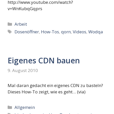
http://www.youtube.com/watch?
v=WnKubqGqprs
Kategorien
Arbeit
Schlagwörter
Dosenöffner
,
How-Tos
,
qorn
,
Videos
,
Wodqa
Eigenes CDN bauen
9. August 2010
Mal daran gedacht ein eigenes CDN zu basteln?
Dieses How-To zeigt, wie es geht… (via)
Kategorien
Allgemein