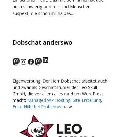
auch schwierig und mir sind Menschen
suspekt, die schon ihr halbes…
Dobschat anderswo
LinkedIn
norden.social
Instagram
Facebook
wp-punks.social
Eigenwerbung: Der Herr Dobschat arbeitet auch
und zwar als Geschäftsführer der Leo Skull
GmbH, die vor allem alles rund um WordPress
macht:
Managed WP Hosting
,
Site-Erstellung
,
Erste Hilfe bei Problemen
usw.