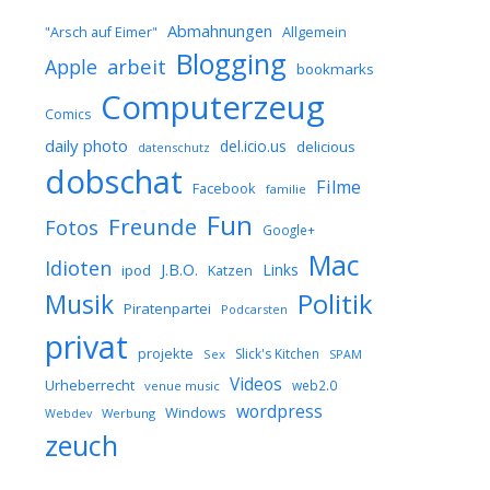
Abmahnungen
Allgemein
"Arsch auf Eimer"
Blogging
arbeit
Apple
bookmarks
Computerzeug
Comics
daily photo
del.icio.us
delicious
datenschutz
dobschat
Filme
Facebook
familie
Fun
Freunde
Fotos
Google+
Mac
Idioten
J.B.O.
Links
ipod
Katzen
Musik
Politik
Piratenpartei
Podcarsten
privat
projekte
Slick's Kitchen
Sex
SPAM
Videos
Urheberrecht
web2.0
venue music
wordpress
Windows
Werbung
Webdev
zeuch