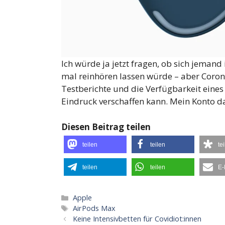
Ich würde ja jetzt fragen, ob sich jemand
mal reinhören lassen würde – aber Corona
Testberichte und die Verfügbarkeit eines 
Eindruck verschaffen kann. Mein Konto da
Diesen Beitrag teilen
teilen
teilen
te
teilen
teilen
E-
Kategorien
Apple
Schlagwörter
AirPods Max
Keine Intensivbetten für Covidiot:innen