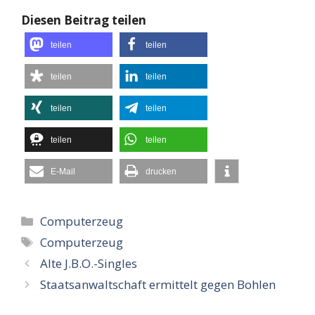
Diesen Beitrag teilen
teilen
teilen
teilen
teilen
teilen
teilen
teilen
teilen
E-Mail
drucken
Kategorien
Computerzeug
Schlagwörter
Computerzeug
Alte J.B.O.-Singles
Staatsanwaltschaft ermittelt gegen Bohlen