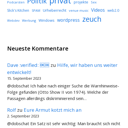
privat
Politik
projekte
Podcarsten
Sex
Videos
Urheberrecht
Slick's Kitchen
web2.0
SPAM
venue music
zeuch
wordpress
Windows
Werbung
Webdev
Neueste Kommentare
Dave :verified: 🆗🆒
zu
Hilfe, wir haben uns weiter
entwickelt!
15. September 2023
@dobschat Ich habe nach einiger Suche die Warnhinweise-
Folge gefunden (Otto Show II von 1974). Welche der
Passagen allerdings diskriminierend sein…
Rolf
zu
Eure Armut kotzt mich an
2. September 2023
@dobschat Ein Satz ist sehr wichtig: Man braucht sich nicht