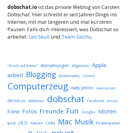
dobschat.io
ist das private Weblog von Carsten
Dobschat. Hier schreibt er seit Jahren Dinge ins
Internet, mit mal längeren und mal kürzeren
Pausen. Falls dich interessiert, was Dobschat so
arbeitet:
Leo Skull
und
Team Gochu
.
Apple
Abmahnungen
Allgemein
"Arsch auf Eimer"
Blogging
arbeit
bookmarks
Comics
Computerzeug
daily photo
datenschutz
dobschat
del.icio.us
delicious
Facebook
familie
Fun
Freunde
Idioten
Fotos
Filme
Google+
Mac
Musik
J.B.O.
Links
ipod
Katzen
Piratenpartei