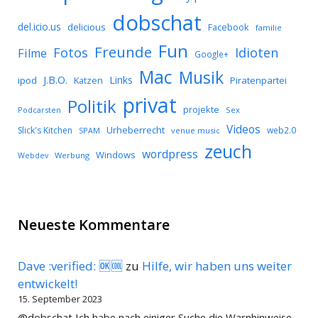
dobschat
del.icio.us
delicious
Facebook
familie
Fun
Freunde
Idioten
Fotos
Filme
Google+
Mac
Musik
J.B.O.
Links
ipod
Katzen
Piratenpartei
privat
Politik
projekte
Podcarsten
Sex
Videos
Urheberrecht
Slick's Kitchen
web2.0
SPAM
venue music
zeuch
wordpress
Windows
Werbung
Webdev
Neueste Kommentare
Dave :verified: 🆗🆒
zu
Hilfe, wir haben uns weiter
entwickelt!
15. September 2023
@dobschat Ich habe nach einiger Suche die Warnhinweise-