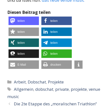
und da isses nun:
das neue venue music
Diesen Beitrag teilen
teilen
teilen
teilen
teilen
teilen
teilen
teilen
teilen
E-Mail
drucken
Kategorien
Arbeit
,
Dobschat
,
Projekte
Schlagwörter
Allgemein
,
dobschat
,
private
,
projekte
,
venue
music
Die 2te Etappe des „moralischen Triathlon“