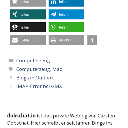
teilen
teilen
teilen
teilen
teilen
teilen
E-Mail
drucken
Kategorien
Computerzeug
Schlagwörter
Computerzeug
,
Mac
Blogs in Outlook
IMAP-Error bei GMX
dobschat.io
ist das private Weblog von Carsten
Dobschat. Hier schreibt er seit Jahren Dinge ins