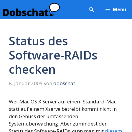
Zum
Menü
Inhalt
springen
Status des
Software-RAIDs
checken
8. Januar 2005
von
dobschat
Wer Mac OS X Server auf einem Standard-Mac
statt auf einem Xserve betreibt kommt nicht in
den Genuss der umfassenden
Systemüberwachung. Aber zumindest den
Status des Software-RAIDs kann man mit
diesem