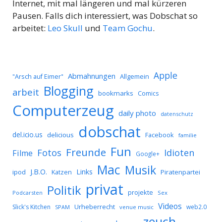
Internet, mit mal längeren und mal kürzeren
Pausen. Falls dich interessiert, was Dobschat so
arbeitet:
Leo Skull
und
Team Gochu
.
Apple
Abmahnungen
Allgemein
"Arsch auf Eimer"
Blogging
arbeit
bookmarks
Comics
Computerzeug
daily photo
datenschutz
dobschat
del.icio.us
delicious
Facebook
familie
Fun
Freunde
Idioten
Fotos
Filme
Google+
Mac
Musik
J.B.O.
Links
ipod
Katzen
Piratenpartei
privat
Politik
projekte
Podcarsten
Sex
Videos
Urheberrecht
Slick's Kitchen
web2.0
SPAM
venue music
zeuch