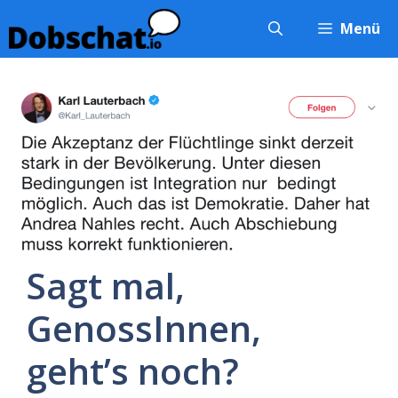
Zum
Menü
Inhalt
springen
Sagt mal,
GenossInnen,
geht’s noch?