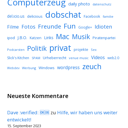
Computerzeug
daily photo
datenschutz
dobschat
del.icio.us
delicious
Facebook
familie
Fun
Freunde
Idioten
Fotos
Filme
Google+
Mac
Musik
J.B.O.
Links
ipod
Katzen
Piratenpartei
privat
Politik
projekte
Podcarsten
Sex
Videos
Urheberrecht
Slick's Kitchen
web2.0
SPAM
venue music
zeuch
wordpress
Windows
Werbung
Webdev
Neueste Kommentare
Dave :verified: 🆗🆒
zu
Hilfe, wir haben uns weiter
entwickelt!
15. September 2023