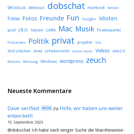
dobschat
del.icio.us
delicious
Facebook
familie
Fun
Freunde
Idioten
Fotos
Filme
Google+
Mac
Musik
J.B.O.
Links
ipod
Katzen
Piratenpartei
privat
Politik
projekte
Podcarsten
Sex
Videos
Urheberrecht
Slick's Kitchen
web2.0
SPAM
venue music
zeuch
wordpress
Windows
Werbung
Webdev
Neueste Kommentare
Dave :verified: 🆗🆒
zu
Hilfe, wir haben uns weiter
entwickelt!
15. September 2023
@dobschat Ich habe nach einiger Suche die Warnhinweise-