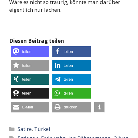
Wäre es nicht so traurig, könnte man darüber
eigentlich nur lachen.
Diesen Beitrag teilen
teilen
teilen
teilen
teilen
teilen
teilen
teilen
teilen
E-Mail
drucken
Kategorien
Satire
,
Türkei
Schlagwörter