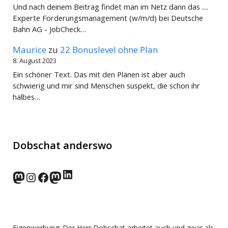
Und nach deinem Beitrag findet man im Netz dann das ....
Experte Forderungsmanagement (w/m/d) bei Deutsche
Bahn AG - JobCheck…
Maurice
zu
22 Bonuslevel ohne Plan
8. August 2023
Ein schöner Text. Das mit den Plänen ist aber auch
schwierig und mir sind Menschen suspekt, die schon ihr
halbes…
Dobschat anderswo
LinkedIn
norden.social
Instagram
Facebook
wp-punks.social
Eigenwerbung: Der Herr Dobschat arbeitet auch und zwar als