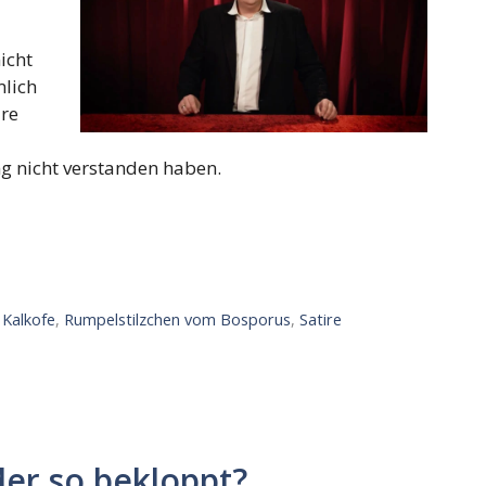
icht
mlich
ire
g nicht verstanden haben.
 Kalkofe
,
Rumpelstilzchen vom Bosporus
,
Satire
 der so bekloppt?