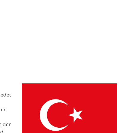
iedet
ten
n der
nd