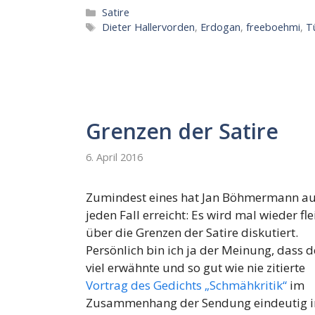
Kategorien
Satire
Schlagwörter
Dieter Hallervorden
,
Erdogan
,
freeboehmi
,
T
Grenzen der Satire
6. April 2016
Zumindest eines hat Jan Böhmermann au
jeden Fall erreicht: Es wird mal wieder fle
über die Grenzen der Satire diskutiert.
Persönlich bin ich ja der Meinung, dass d
viel erwähnte und so gut wie nie zitierte
Vortrag des Gedichts „Schmähkritik“
im
Zusammenhang der Sendung eindeutig i