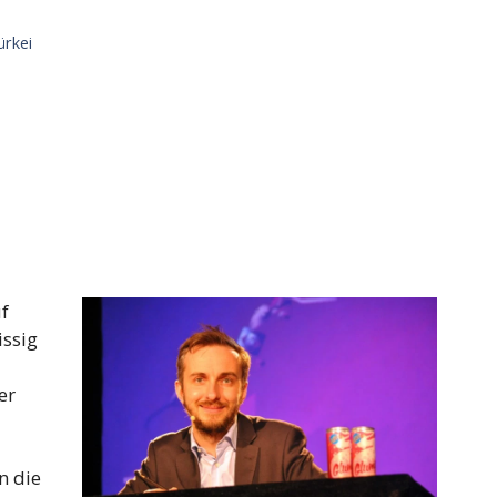
ürkei
f
issig
er
n die