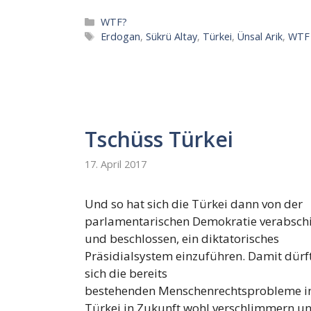
Kategorien
WTF?
Schlagwörter
Erdogan
,
Sükrü Altay
,
Türkei
,
Ünsal Arik
,
WTF
Tschüss Türkei
17. April 2017
Und so hat sich die Türkei dann von der
parlamentarischen Demokratie verabsch
und beschlossen, ein diktatorisches
Präsidialsystem einzuführen. Damit dürf
sich die bereits
bestehenden Menschenrechtsprobleme i
Türkei in Zukunft wohl verschlimmern u