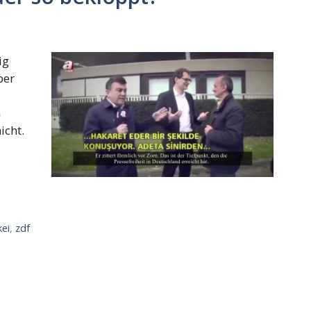
ig
ber
a
nicht.
kei
,
zdf