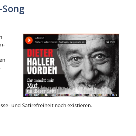
-Song
n
im-
gen
.
se- und Satirefreiheit noch existieren.