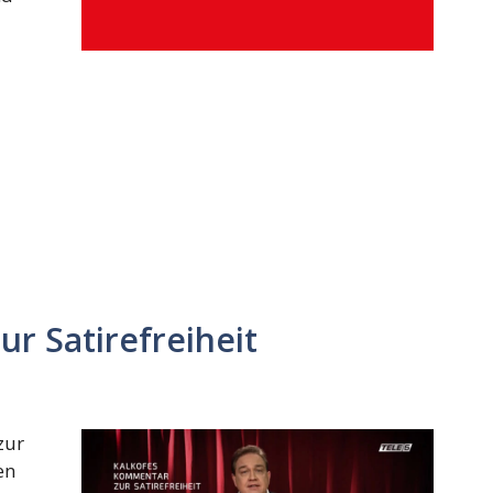
r Satirefreiheit
zur
en