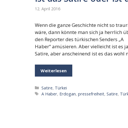
12. April 2016
Wenn die ganze Geschichte nicht so traur
wäre, dann könnte man sich ja herrlich ü
den Reporter des türkischen Senders „A
Haber“ amüsieren. Aber vielleicht ist es j
Satire, aber anscheinend ist es das wohl 
Weiterlesen
Kategorien
Satire
,
Türkei
Schlagwörter
A Haber
,
Erdogan
,
pressefreiheit
,
Satire
,
Tür