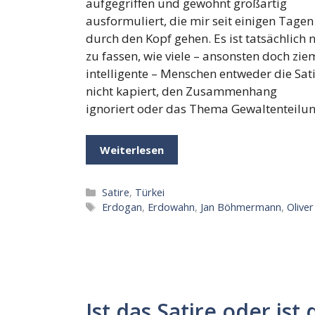
aufgegriffen und gewohnt großartig
ausformuliert, die mir seit einigen Tagen
durch den Kopf gehen. Es ist tatsächlich n
zu fassen, wie viele – ansonsten doch zie
intelligente – Menschen entweder die Sat
nicht kapiert, den Zusammenhang
ignoriert oder das Thema Gewaltenteilun
Weiterlesen
Kategorien
Satire
,
Türkei
Schlagwörter
Erdogan
,
Erdowahn
,
Jan Böhmermann
,
Oliver
Ist das Satire oder ist