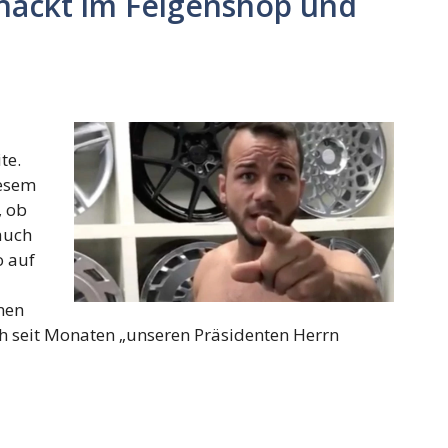
bnackt im Felgenshop und
te.
iesem
, ob
 auch
o auf
nen
h seit Monaten „unseren Präsidenten Herrn