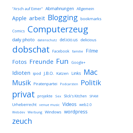
Abmahnungen
Allgemein
"Arsch auf Eimer"
Blogging
arbeit
Apple
bookmarks
Computerzeug
Comics
daily photo
del.icio.us
delicious
datenschutz
dobschat
Filme
Facebook
familie
Fun
Freunde
Fotos
Google+
Mac
Idioten
J.B.O.
Links
ipod
Katzen
Musik
Politik
Piratenpartei
Podcarsten
privat
projekte
Slick's Kitchen
Sex
SPAM
Videos
Urheberrecht
web2.0
venue music
wordpress
Windows
Werbung
Webdev
zeuch