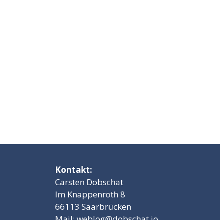
Kontakt:
Carsten Dobschat
Im Knappenroth 8
66113 Saarbrücken
Mail:
weblog@dobschat.io