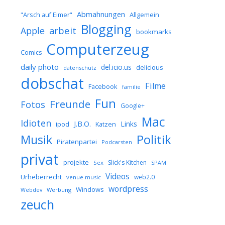
Abmahnungen
Allgemein
"Arsch auf Eimer"
Blogging
arbeit
Apple
bookmarks
Computerzeug
Comics
daily photo
del.icio.us
delicious
datenschutz
dobschat
Filme
Facebook
familie
Fun
Freunde
Fotos
Google+
Mac
Idioten
J.B.O.
Links
ipod
Katzen
Musik
Politik
Piratenpartei
Podcarsten
privat
projekte
Slick's Kitchen
Sex
SPAM
Videos
Urheberrecht
web2.0
venue music
wordpress
Windows
Werbung
Webdev
zeuch