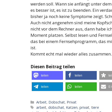
werden soll. Wann sie anfängt unter dem
es besser ist, es ist zu beenden. Ein ver
bisher ja noch keine Symptome zeigt. Schw
Auch nicht angenehm sind meine Kopfschm
nicht vor dem Rechner aus, dann habe ic
Moment platzen. Selbst lesen und Fernseh
das bei einem Fernsehprogramm, das mit
ist.
Kommt echt mal wieder alles zusammen
Diesen Beitrag teilen
teilen
teilen
te
teilen
teilen
E-
Kategorien
Arbeit
,
Dobschat
,
Privat
Schlagwörter
arbeit
,
dobschat
,
Katzen
,
privat
,
tiere