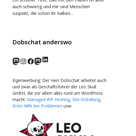
auch schwierig und mir sind Menschen
suspekt, die schon ihr halbes…
Dobschat anderswo
LinkedIn
norden.social
Instagram
Facebook
wp-punks.social
Eigenwerbung: Der Herr Dobschat arbeitet auch
und zwar als Geschäftsführer der Leo Skull
GmbH, die vor allem alles rund um WordPress
macht:
Managed WP Hosting
,
Site-Erstellung
,
Erste Hilfe bei Problemen
usw.