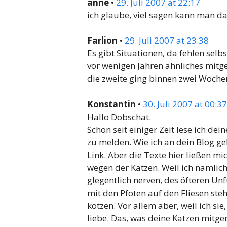
anne
•
29. Juli 2007 at 22:17
ich glaube, viel sagen kann man d
Farlion
•
29. Juli 2007 at 23:38
Es gibt Situationen, da fehlen selbs
vor wenigen Jahren ähnliches mitg
die zweite ging binnen zwei Wochen
Konstantin
•
30. Juli 2007 at 00:37
Hallo Dobschat.
Schon seit einiger Zeit lese ich dei
zu melden. Wie ich an dein Blog g
Link. Aber die Texte hier ließen 
wegen der Katzen. Weil ich nämlich 
glegentlich nerven, des öfteren Un
mit den Pfoten auf den Fliesen st
kotzen. Vor allem aber, weil ich sie
liebe. Das, was deine Katzen mit