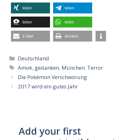
teilen
teilen
teilen
teilen
E-Mail
drucken
Kategorien
Deutschland
Schlagwörter
Amok
,
gedanken
,
München
,
Terror
Die Pokémon Verschwörung
2017 wird ein gutes Jahr
Add your first