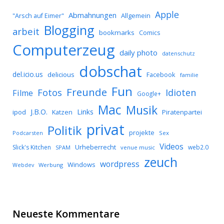
Apple
Abmahnungen
Allgemein
"Arsch auf Eimer"
Blogging
arbeit
bookmarks
Comics
Computerzeug
daily photo
datenschutz
dobschat
del.icio.us
delicious
Facebook
familie
Fun
Freunde
Idioten
Fotos
Filme
Google+
Mac
Musik
J.B.O.
Links
ipod
Katzen
Piratenpartei
privat
Politik
projekte
Podcarsten
Sex
Videos
Urheberrecht
Slick's Kitchen
web2.0
SPAM
venue music
zeuch
wordpress
Windows
Werbung
Webdev
Neueste Kommentare