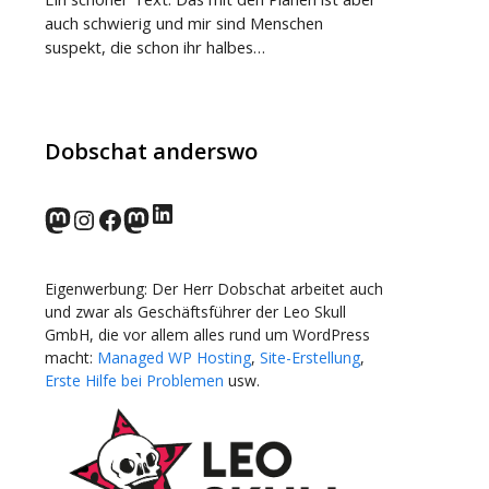
auch schwierig und mir sind Menschen
suspekt, die schon ihr halbes…
Dobschat anderswo
LinkedIn
norden.social
Instagram
Facebook
wp-punks.social
Eigenwerbung: Der Herr Dobschat arbeitet auch
und zwar als Geschäftsführer der Leo Skull
GmbH, die vor allem alles rund um WordPress
macht:
Managed WP Hosting
,
Site-Erstellung
,
Erste Hilfe bei Problemen
usw.