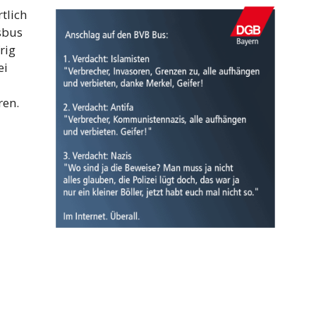
tlich
sbus
rig
ei
ren.