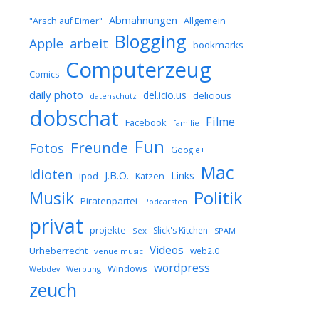
Abmahnungen
Allgemein
"Arsch auf Eimer"
Blogging
arbeit
Apple
bookmarks
Computerzeug
Comics
daily photo
del.icio.us
delicious
datenschutz
dobschat
Filme
Facebook
familie
Fun
Freunde
Fotos
Google+
Mac
Idioten
J.B.O.
Links
ipod
Katzen
Musik
Politik
Piratenpartei
Podcarsten
privat
projekte
Slick's Kitchen
Sex
SPAM
Videos
Urheberrecht
web2.0
venue music
wordpress
Windows
Werbung
Webdev
zeuch