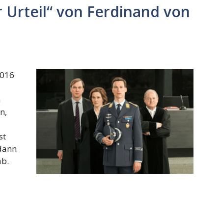
hr Urteil“ von Ferdinand von
2016
n
n,
st
dann
ab.