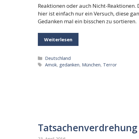
Reaktionen oder auch Nicht-Reaktionen. 
hier ist einfach nur ein Versuch, diese ga
Gedanken mal ein bisschen zu sortieren.
Weiterlesen
Kategorien
Deutschland
Schlagwörter
Amok
,
gedanken
,
München
,
Terror
Tatsachenverdrehung
23. April 2016