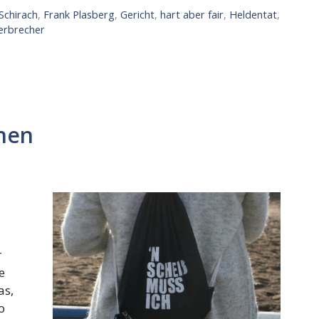
Schirach
,
Frank Plasberg
,
Gericht
,
hart aber fair
,
Heldentat
,
erbrecher
nen
r
e
as,
o