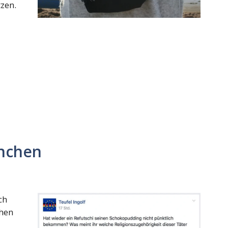
zen.
nchen
ch
hen