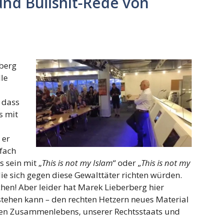
und Bullshit-Rede von
rberg
lle
z
, dass
s mit
 er
nfach
 sein mit „
This is not my Islam
“ oder „
This is not my
die sich gegen diese Gewalttäter richten würden.
en! Aber leider hat Marek Lieberberg hier
rstehen kann – den rechten Hetzern neues Material
ichen Zusammenlebens, unserer Rechtsstaats und