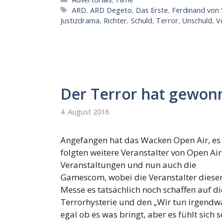
Schlagwörter
ARD
,
ARD Degeto
,
Das Erste
,
Ferdinand von 
Justizdrama
,
Richter
,
Schuld
,
Terror
,
Unschuld
,
V
Der Terror hat gewon
4. August 2016
Angefangen hat das Wacken Open Air, es
folgten weitere Veranstalter von Open Air
Veranstaltungen und nun auch die
Gamescom, wobei die Veranstalter diese
Messe es tatsächlich noch schaffen auf di
Terrorhysterie und den „Wir tun irgendw
egal ob es was bringt, aber es fühlt sich s