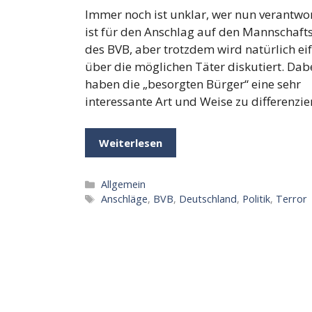
Immer noch ist unklar, wer nun verantwor
ist für den Anschlag auf den Mannschaft
des BVB, aber trotzdem wird natürlich eif
über die möglichen Täter diskutiert. Dab
haben die „besorgten Bürger“ eine sehr
interessante Art und Weise zu differenzie
Weiterlesen
Kategorien
Allgemein
Schlagwörter
Anschläge
,
BVB
,
Deutschland
,
Politik
,
Terror