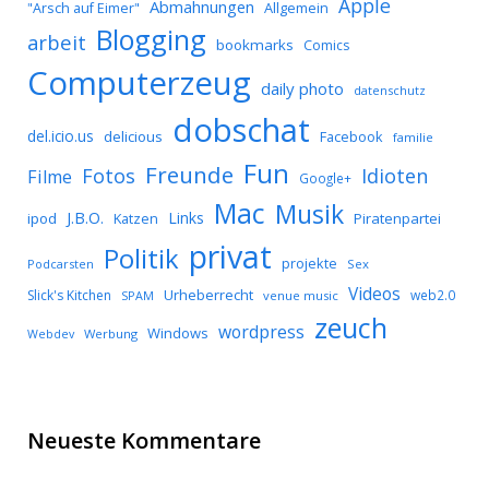
Apple
Abmahnungen
Allgemein
"Arsch auf Eimer"
Blogging
arbeit
bookmarks
Comics
Computerzeug
daily photo
datenschutz
dobschat
del.icio.us
delicious
Facebook
familie
Fun
Freunde
Idioten
Fotos
Filme
Google+
Mac
Musik
J.B.O.
Links
ipod
Katzen
Piratenpartei
privat
Politik
projekte
Podcarsten
Sex
Videos
Urheberrecht
Slick's Kitchen
web2.0
SPAM
venue music
zeuch
wordpress
Windows
Werbung
Webdev
Neueste Kommentare