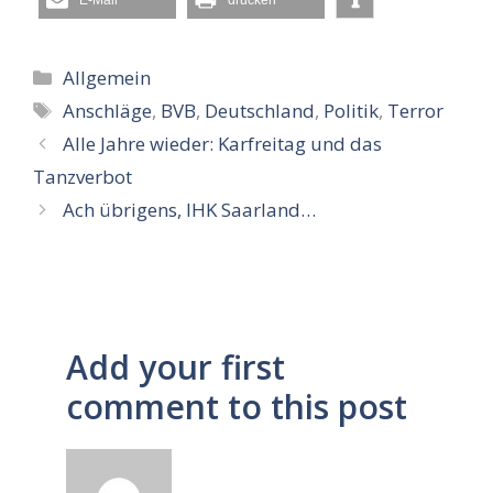
E-Mail
drucken
Kategorien
Allgemein
Schlagwörter
Anschläge
,
BVB
,
Deutschland
,
Politik
,
Terror
Alle Jahre wieder: Karfreitag und das
Tanzverbot
Ach übrigens, IHK Saarland…
Add your first
comment to this post