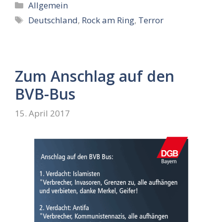
Kategorien
Allgemein
Schlagwörter
Deutschland
,
Rock am Ring
,
Terror
Zum Anschlag auf den
BVB-Bus
15. April 2017