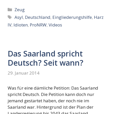
Kategorien
Zeug
Schlagwörter
Asyl
,
Deutschland
,
Eingliederungshilfe
,
Harz
IV
,
Idioten
,
ProNRW
,
Videos
Das Saarland spricht
Deutsch? Seit wann?
29. Januar 2014
Was für eine dämliche Petition: Das Saarland
spricht Deutsch. Die Petition kann doch nur
jemand gestartet haben, der noch nie im
Saarland war. Hintergrund ist der Plan der
Landesregierung bis 2043 das Saarland