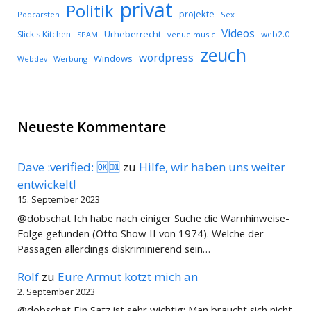
privat
Politik
projekte
Podcarsten
Sex
Videos
Urheberrecht
Slick's Kitchen
web2.0
SPAM
venue music
zeuch
wordpress
Windows
Werbung
Webdev
Neueste Kommentare
Dave :verified: 🆗🆒
zu
Hilfe, wir haben uns weiter
entwickelt!
15. September 2023
@dobschat Ich habe nach einiger Suche die Warnhinweise-
Folge gefunden (Otto Show II von 1974). Welche der
Passagen allerdings diskriminierend sein…
Rolf
zu
Eure Armut kotzt mich an
2. September 2023
@dobschat Ein Satz ist sehr wichtig: Man braucht sich nicht