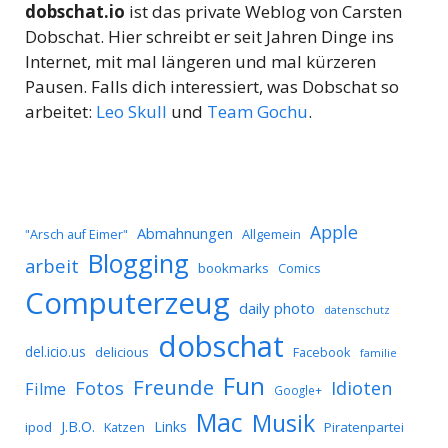
dobschat.io
ist das private Weblog von Carsten
Dobschat. Hier schreibt er seit Jahren Dinge ins
Internet, mit mal längeren und mal kürzeren
Pausen. Falls dich interessiert, was Dobschat so
arbeitet:
Leo Skull
und
Team Gochu
.
Apple
Abmahnungen
Allgemein
"Arsch auf Eimer"
Blogging
arbeit
bookmarks
Comics
Computerzeug
daily photo
datenschutz
dobschat
del.icio.us
delicious
Facebook
familie
Fun
Freunde
Idioten
Fotos
Filme
Google+
Mac
Musik
J.B.O.
Links
ipod
Katzen
Piratenpartei