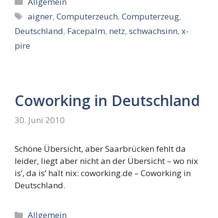
Kategorien
Allgemein
Schlagwörter
aigner
,
Computerzeuch
,
Computerzeug
,
Deutschland
,
Facepalm
,
netz
,
schwachsinn
,
x-
pire
Coworking in Deutschland
30. Juni 2010
Schöne Übersicht, aber Saarbrücken fehlt da
leider, liegt aber nicht an der Übersicht – wo nix
is‘, da is‘ halt nix: coworking.de – Coworking in
Deutschland.
Kategorien
Allgemein