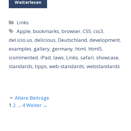
Weiterlesen
Kategorien
Links
Schlagwörter
Apple
,
bookmarks
,
browser
,
CSS
,
css3
,
del.icio.us
,
delicious
,
Deutschland
,
development
,
examples
,
gallery
,
germany
,
html
,
html5
,
icommented
,
iPad
,
laws
,
Links
,
safari
,
showcase
,
standards
,
tipps
,
web-standards
,
webstandards
Ältere Beiträge
Seite
Seite
Seite
1
2
…
4
Weiter
→