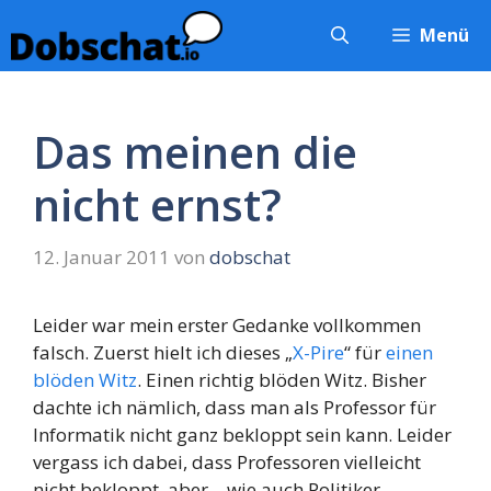
Zum
Menü
Inhalt
springen
Das meinen die
nicht ernst?
12. Januar 2011
von
dobschat
Leider war mein erster Gedanke vollkommen
falsch. Zuerst hielt ich dieses „
X-Pire
“ für
einen
blöden Witz
. Einen richtig blöden Witz. Bisher
dachte ich nämlich, dass man als Professor für
Informatik nicht ganz bekloppt sein kann. Leider
vergass ich dabei, dass Professoren vielleicht
nicht bekloppt, aber – wie auch Politiker –