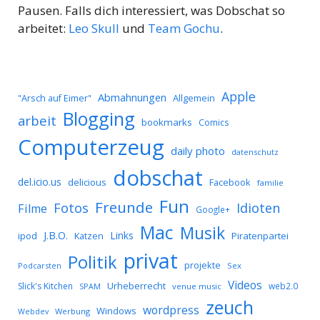
Pausen. Falls dich interessiert, was Dobschat so
arbeitet:
Leo Skull
und
Team Gochu
.
Apple
Abmahnungen
Allgemein
"Arsch auf Eimer"
Blogging
arbeit
bookmarks
Comics
Computerzeug
daily photo
datenschutz
dobschat
del.icio.us
delicious
Facebook
familie
Fun
Freunde
Idioten
Fotos
Filme
Google+
Mac
Musik
J.B.O.
Links
ipod
Katzen
Piratenpartei
privat
Politik
projekte
Podcarsten
Sex
Videos
Urheberrecht
Slick's Kitchen
web2.0
SPAM
venue music
zeuch
wordpress
Windows
Werbung
Webdev