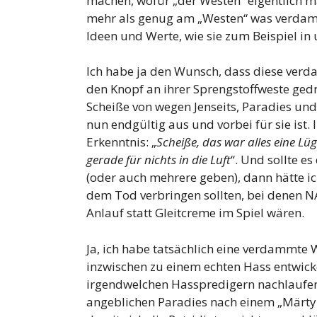
machen, wofür „der Westen“ eigentlich mal
mehr als genug am „Westen“ was verdammt
Ideen und Werte, wie sie zum Beispiel in
Ich habe ja den Wunsch, dass diese ver
den Knopf an ihrer Sprengstoffweste ged
Scheiße von wegen Jenseits, Paradies und
nun endgültig aus und vorbei für sie ist.
Erkenntnis: „
Scheiße, das war alles eine Lüge
gerade für nichts in die Luft
“. Und sollte e
(oder auch mehrere geben), dann hätte ic
dem Tod verbringen sollten, bei denen N
Anlauf statt Gleitcreme im Spiel wären.
Ja, ich habe tatsächlich eine verdammte 
inzwischen zu einem echten Hass entwicke
irgendwelchen Hasspredigern nachlaufen
angeblichen Paradies nach einem „Märty