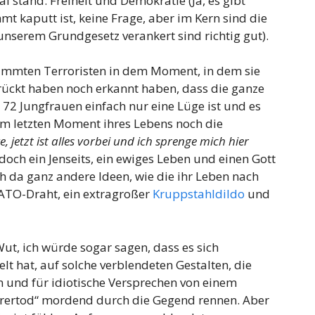
 stand. Freiheit und Demokratie (Ja, es gibt
 kaputt ist, keine Frage, aber im Kern sind die
 unserem Grundgesetz verankert sind richtig gut).
dammten Terroristen in dem Moment, in dem sie
rückt haben noch erkannt haben, dass die ganze
 72 Jungfrauen einfach nur eine Lüge ist und es
 Im letzten Moment ihres Lebens noch die
, jetzt ist alles vorbei und ich sprenge mich hier
s doch ein Jenseits, ein ewiges Leben und einen Gott
h da ganz andere Ideen, wie die ihr Leben nach
ATO-Draht, ein extragroßer
Kruppstahldildo
und
Wut, ich würde sogar sagen, dass es sich
lt hat, auf solche verblendeten Gestalten, die
 und für idiotische Versprechen von einem
rertod“ mordend durch die Gegend rennen. Aber