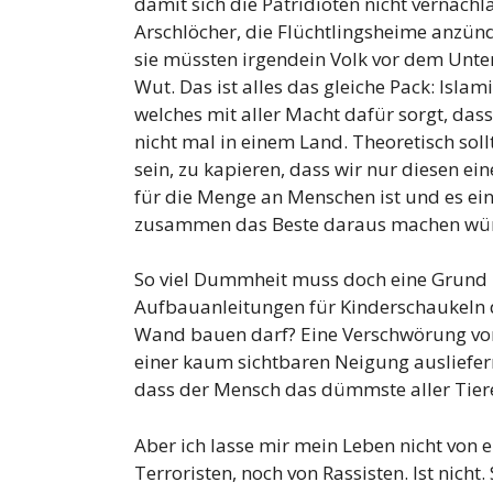
damit sich die Patridioten nicht vernachl
Arschlöcher, die Flüchtlingsheime anzünd
sie müssten irgendein Volk vor dem Unte
Wut. Das ist alles das gleiche Pack: Islami
welches mit aller Macht dafür sorgt, dass
nicht mal in einem Land. Theoretisch sol
sein, zu kapieren, dass wir nur diesen ei
für die Menge an Menschen ist und es ein
zusammen das Beste daraus machen wür
So viel Dummheit muss doch eine Grund ha
Aufbauanleitungen für Kinderschaukeln de
Wand bauen darf? Eine Verschwörung von W
einer kaum sichtbaren Neigung ausliefern
dass der Mensch das dümmste aller Tiere 
Aber ich lasse mir mein Leben nicht von
Terroristen, noch von Rassisten. Ist nich