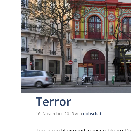
Terror
16. November 2015
von
dobschat
Terroranschläge sind immer schlimm. Da