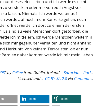
e nur dieses eine Leben und ich werde es nicht
h zu verstecken oder mir von euch Angst vor
zu lassen. Niemals! Ich werde weiter auf
 ich werde auf noch mehr Konzerte gehen, noch
der öffnet werde ich dort zu einem der ersten
! Es sind zu viele Menschen dort gestorben, die
werde ich mitfeiern. Ich werde Menschen weiterhin
ie sich mir gegenüber verhalten und nicht anhand
nd Herkunft. Von keinem Terroristen, ob er nun
t Parolen daher kommt, werde ich mir mein Leben
008
“ by
Céline
from Dublin, Ireland –
Bataclan – Paris
.
Licensed under
CC BY-SA 2.0
via
Commons
.
ilen
teilen
teilen