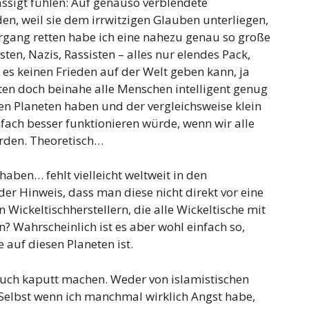
ässigt fühlen: Auf genauso verblendete
en, weil sie dem irrwitzigen Glauben unterliegen,
rgang retten habe ich eine nahezu genau so große
sten, Nazis, Rassisten – alles nur elendes Pack,
 es keinen Frieden auf der Welt geben kann, ja
lten doch beinahe alle Menschen intelligent genug
nen Planeten haben und der vergleichsweise klein
fach besser funktionieren würde, wenn wir alle
den. Theoretisch…
ben… fehlt vielleicht weltweit in den
r Hinweis, dass man diese nicht direkt vor eine
ickeltischherstellern, die alle Wickeltische mit
? Wahrscheinlich ist es aber wohl einfach so,
auf diesen Planeten ist.
 euch kaputt machen. Weder von islamistischen
t. Selbst wenn ich manchmal wirklich Angst habe,