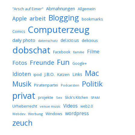
Abmahnungen
Allgemein
"Arsch auf Eimer"
Blogging
arbeit
Apple
bookmarks
Computerzeug
Comics
daily photo
del.icio.us
delicious
datenschutz
dobschat
Filme
Facebook
familie
Fun
Freunde
Fotos
Google+
Mac
Idioten
J.B.O.
Links
ipod
Katzen
Musik
Politik
Piratenpartei
Podcarsten
privat
projekte
Slick's Kitchen
Sex
SPAM
Videos
Urheberrecht
web2.0
venue music
wordpress
Windows
Werbung
Webdev
zeuch