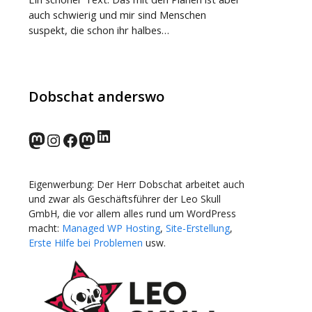
auch schwierig und mir sind Menschen
suspekt, die schon ihr halbes…
Dobschat anderswo
LinkedIn
norden.social
Instagram
Facebook
wp-punks.social
Eigenwerbung: Der Herr Dobschat arbeitet auch
und zwar als Geschäftsführer der Leo Skull
GmbH, die vor allem alles rund um WordPress
macht:
Managed WP Hosting
,
Site-Erstellung
,
Erste Hilfe bei Problemen
usw.