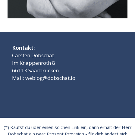
Kontakt:
Carsten Dobschat
Im Knappenroth 8
66113 Saarbrücken
Mail:
weblog@dobschat.io
(*) Kaufst du über einen solchen Link ein, dann erhält der Herr
Dobschat ein paar Prozent Provision - für dich ändert sich