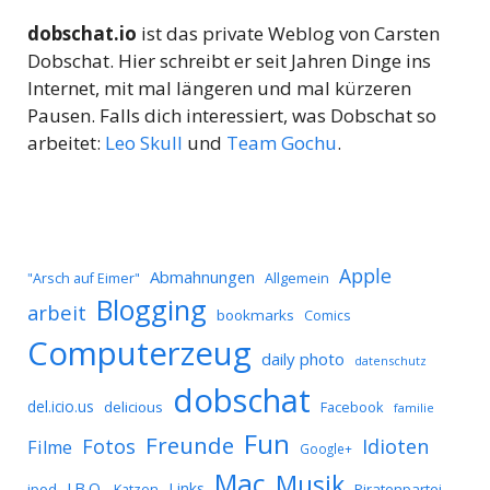
dobschat.io
ist das private Weblog von Carsten
Dobschat. Hier schreibt er seit Jahren Dinge ins
Internet, mit mal längeren und mal kürzeren
Pausen. Falls dich interessiert, was Dobschat so
arbeitet:
Leo Skull
und
Team Gochu
.
Apple
Abmahnungen
Allgemein
"Arsch auf Eimer"
Blogging
arbeit
bookmarks
Comics
Computerzeug
daily photo
datenschutz
dobschat
del.icio.us
delicious
Facebook
familie
Fun
Freunde
Idioten
Fotos
Filme
Google+
Mac
Musik
J.B.O.
Links
ipod
Katzen
Piratenpartei