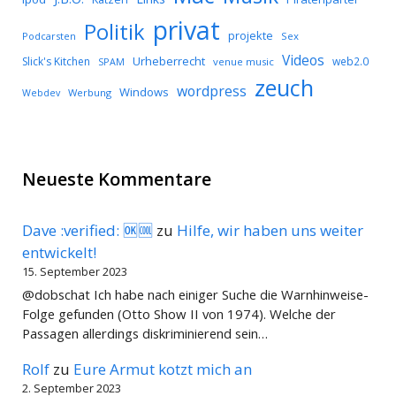
privat
Politik
projekte
Podcarsten
Sex
Videos
Urheberrecht
Slick's Kitchen
web2.0
SPAM
venue music
zeuch
wordpress
Windows
Werbung
Webdev
Neueste Kommentare
Dave :verified: 🆗🆒
zu
Hilfe, wir haben uns weiter
entwickelt!
15. September 2023
@dobschat Ich habe nach einiger Suche die Warnhinweise-
Folge gefunden (Otto Show II von 1974). Welche der
Passagen allerdings diskriminierend sein…
Rolf
zu
Eure Armut kotzt mich an
2. September 2023