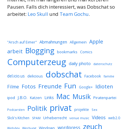
Pausen. Falls dich interessiert, was Dobschat so
arbeitet:
Leo Skull
und
Team Gochu
.
Apple
Abmahnungen
Allgemein
"Arsch auf Eimer"
Blogging
arbeit
bookmarks
Comics
Computerzeug
daily photo
datenschutz
dobschat
del.icio.us
delicious
Facebook
familie
Fun
Freunde
Idioten
Fotos
Filme
Google+
Mac
Musik
J.B.O.
Links
ipod
Katzen
Piratenpartei
privat
Politik
projekte
Podcarsten
Sex
Videos
Urheberrecht
Slick's Kitchen
web2.0
SPAM
venue music
zeuch
wordpress
Windows
Werbung
Webdev