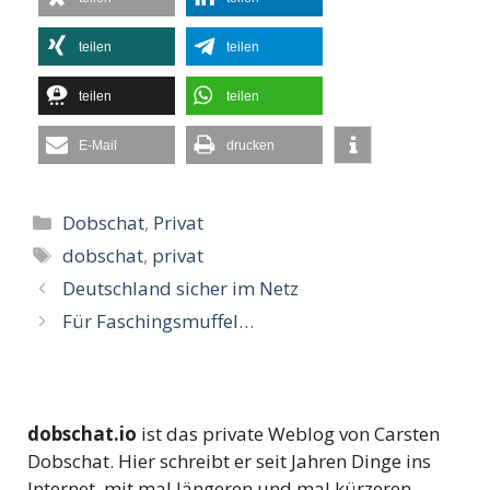
teilen
teilen
teilen
teilen
E-Mail
drucken
Kategorien
Dobschat
,
Privat
Schlagwörter
dobschat
,
privat
Deutschland sicher im Netz
Für Faschingsmuffel…
dobschat.io
ist das private Weblog von Carsten
Dobschat. Hier schreibt er seit Jahren Dinge ins
Internet, mit mal längeren und mal kürzeren