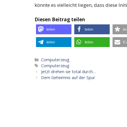
könnte es vielleicht liegen, dass diese Init
Diesen Beitrag teilen
teilen
teilen
te
teilen
teilen
E-
Kategorien
Computerzeug
Schlagwörter
Computerzeug
Jetzt drehen sie total durch…
Dem Geheimnis auf der Spur