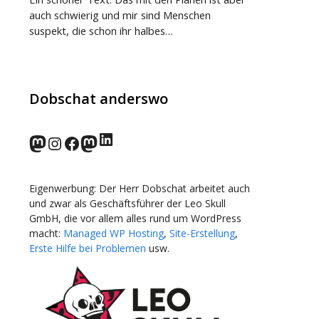
auch schwierig und mir sind Menschen
suspekt, die schon ihr halbes…
Dobschat anderswo
LinkedIn
norden.social
Instagram
Facebook
wp-punks.social
Eigenwerbung: Der Herr Dobschat arbeitet auch
und zwar als Geschäftsführer der Leo Skull
GmbH, die vor allem alles rund um WordPress
macht:
Managed WP Hosting
,
Site-Erstellung
,
Erste Hilfe bei Problemen
usw.