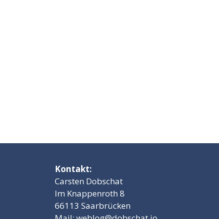
Kontakt:
Carsten Dobschat
Im Knappenroth 8
66113 Saarbrücken
Mail:
weblog@dobschat.io