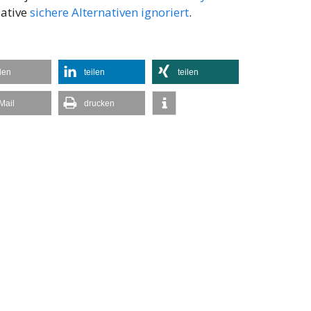
iative
sichere Alternativen ignoriert
.
ilen
teilen
teilen
Mail
drucken