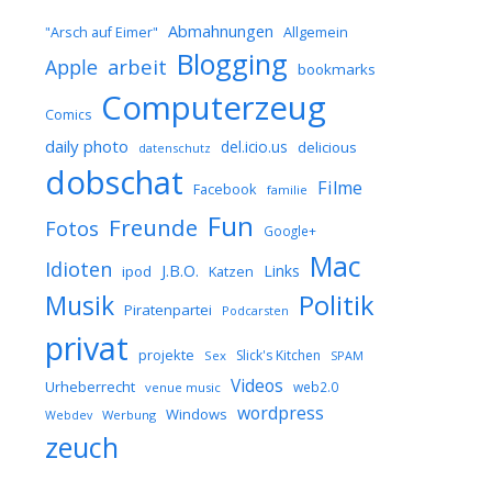
Abmahnungen
Allgemein
"Arsch auf Eimer"
Blogging
arbeit
Apple
bookmarks
Computerzeug
Comics
daily photo
del.icio.us
delicious
datenschutz
dobschat
Filme
Facebook
familie
Fun
Freunde
Fotos
Google+
Mac
Idioten
J.B.O.
Links
ipod
Katzen
Musik
Politik
Piratenpartei
Podcarsten
privat
projekte
Slick's Kitchen
Sex
SPAM
Videos
Urheberrecht
web2.0
venue music
wordpress
Windows
Werbung
Webdev
zeuch