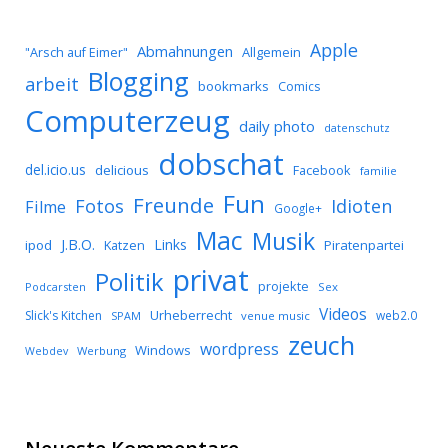
Apple
Abmahnungen
Allgemein
"Arsch auf Eimer"
Blogging
arbeit
bookmarks
Comics
Computerzeug
daily photo
datenschutz
dobschat
del.icio.us
delicious
Facebook
familie
Fun
Freunde
Idioten
Fotos
Filme
Google+
Mac
Musik
J.B.O.
Links
ipod
Katzen
Piratenpartei
privat
Politik
projekte
Podcarsten
Sex
Videos
Urheberrecht
Slick's Kitchen
web2.0
SPAM
venue music
zeuch
wordpress
Windows
Werbung
Webdev