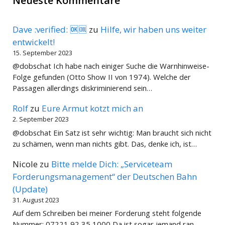
Neueste Kommentare
Dave :verified: 🆗🆒
zu
Hilfe, wir haben uns weiter
entwickelt!
15. September 2023
@dobschat Ich habe nach einiger Suche die Warnhinweise-
Folge gefunden (Otto Show II von 1974). Welche der
Passagen allerdings diskriminierend sein…
Rolf
zu
Eure Armut kotzt mich an
2. September 2023
@dobschat Ein Satz ist sehr wichtig: Man braucht sich nicht
zu schämen, wenn man nichts gibt. Das, denke ich, ist…
Nicole
zu
Bitte melde Dich: „Serviceteam
Forderungsmanagement“ der Deutschen Bahn
(Update)
31. August 2023
Auf dem Schreiben bei meiner Forderung steht folgende
Nummer: 07221 92 35 1000 Da ist sogar jemand ran