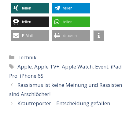
teilen
teilen
teilen
teilen
E-Mail
drucken
Kategorien
Technik
Schlagwörter
Apple
,
Apple TV+
,
Apple Watch
,
Event
,
iPad
Pro
,
iPhone 6S
Rassismus ist keine Meinung und Rassisten
sind Arschlöcher!
Krautreporter – Entscheidung gefallen