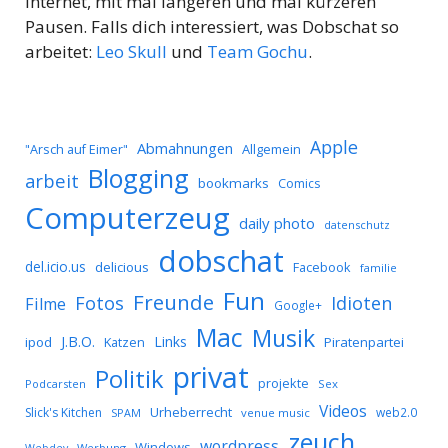
Internet, mit mal längeren und mal kürzeren
Pausen. Falls dich interessiert, was Dobschat so
arbeitet:
Leo Skull
und
Team Gochu
.
Apple
Abmahnungen
Allgemein
"Arsch auf Eimer"
Blogging
arbeit
bookmarks
Comics
Computerzeug
daily photo
datenschutz
dobschat
del.icio.us
delicious
Facebook
familie
Fun
Freunde
Idioten
Fotos
Filme
Google+
Mac
Musik
J.B.O.
Links
ipod
Katzen
Piratenpartei
privat
Politik
projekte
Podcarsten
Sex
Videos
Urheberrecht
Slick's Kitchen
web2.0
SPAM
venue music
zeuch
wordpress
Windows
Werbung