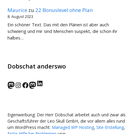
Maurice
zu
22 Bonuslevel ohne Plan
8. August 2023
Ein schöner Text. Das mit den Plänen ist aber auch
schwierig und mir sind Menschen suspekt, die schon ihr
halbes…
Dobschat anderswo
LinkedIn
norden.social
Instagram
Facebook
wp-punks.social
Eigenwerbung: Der Herr Dobschat arbeitet auch und zwar als
Geschäftsführer der Leo Skull GmbH, die vor allem alles rund
um WordPress macht:
Managed WP Hosting
,
Site-Erstellung
,
Erste Hilfe bei Problemen
usw.