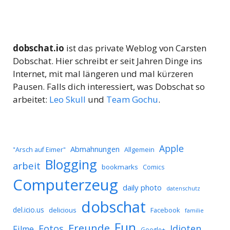
dobschat.io
ist das private Weblog von Carsten
Dobschat. Hier schreibt er seit Jahren Dinge ins
Internet, mit mal längeren und mal kürzeren
Pausen. Falls dich interessiert, was Dobschat so
arbeitet:
Leo Skull
und
Team Gochu
.
Apple
Abmahnungen
Allgemein
"Arsch auf Eimer"
Blogging
arbeit
bookmarks
Comics
Computerzeug
daily photo
datenschutz
dobschat
del.icio.us
delicious
Facebook
familie
Fun
Freunde
Idioten
Fotos
Filme
Google+