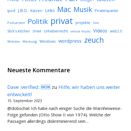
Mac
Musik
J.B.O.
Links
ipod
Katzen
Piratenpartei
privat
Politik
projekte
Podcarsten
Sex
Videos
Urheberrecht
Slick's Kitchen
web2.0
SPAM
venue music
zeuch
wordpress
Windows
Werbung
Webdev
Neueste Kommentare
Dave :verified: 🆗🆒
zu
Hilfe, wir haben uns weiter
entwickelt!
15. September 2023
@dobschat Ich habe nach einiger Suche die Warnhinweise-
Folge gefunden (Otto Show II von 1974). Welche der
Passagen allerdings diskriminierend sein…