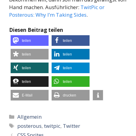
Hand machen. Ausführlicher:
TwitPic or
Posterous: Why I’m Taking Sides
.
Diesen Beitrag teilen
teilen
teilen
teilen
teilen
teilen
teilen
teilen
teilen
E-Mail
drucken
Kategorien
Allgemein
Schlagwörter
posterous
,
twitpic
,
Twitter
CSS Sprites