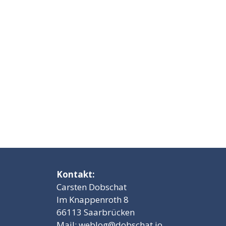
Kontakt:
Carsten Dobschat
Im Knappenroth 8
66113 Saarbrücken
Mail:
weblog@dobschat.io