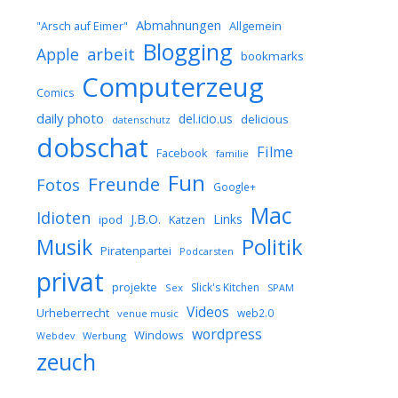
Abmahnungen
Allgemein
"Arsch auf Eimer"
Blogging
arbeit
Apple
bookmarks
Computerzeug
Comics
daily photo
del.icio.us
delicious
datenschutz
dobschat
Filme
Facebook
familie
Fun
Freunde
Fotos
Google+
Mac
Idioten
J.B.O.
Links
ipod
Katzen
Musik
Politik
Piratenpartei
Podcarsten
privat
projekte
Slick's Kitchen
Sex
SPAM
Videos
Urheberrecht
web2.0
venue music
wordpress
Windows
Werbung
Webdev
zeuch