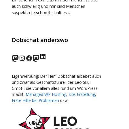
auch schwierig und mir sind Menschen
suspekt, die schon ihr halbes…
Dobschat anderswo
LinkedIn
norden.social
Instagram
Facebook
wp-punks.social
Eigenwerbung: Der Herr Dobschat arbeitet auch
und zwar als Geschäftsführer der Leo Skull
GmbH, die vor allem alles rund um WordPress
macht:
Managed WP Hosting
,
Site-Erstellung
,
Erste Hilfe bei Problemen
usw.