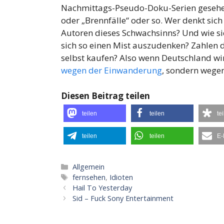
Nachmittags-Pseudo-Doku-Serien gesehen
oder „Brennfälle“ oder so. Wer denkt sich
Autoren dieses Schwachsinns? Und wie si
sich so einen Mist auszudenken? Zahlen 
selbst kaufen? Also wenn Deutschland w
wegen der Einwanderung
, sondern wegen
Diesen Beitrag teilen
teilen
teilen
te
teilen
teilen
E-
Kategorien
Allgemein
Schlagwörter
fernsehen
,
Idioten
Hail To Yesterday
Sid – Fuck Sony Entertainment