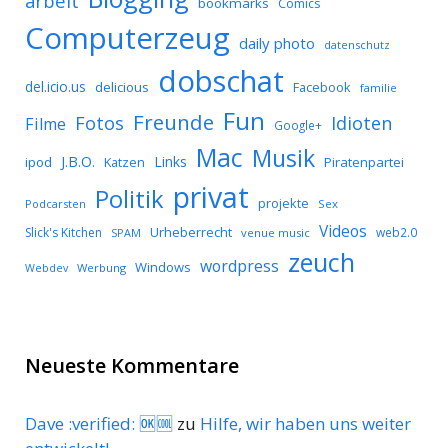
arbeit
bookmarks
Comics
Computerzeug
daily photo
datenschutz
dobschat
del.icio.us
delicious
Facebook
familie
Fun
Freunde
Idioten
Fotos
Filme
Google+
Mac
Musik
J.B.O.
Links
ipod
Katzen
Piratenpartei
privat
Politik
projekte
Podcarsten
Sex
Videos
Urheberrecht
Slick's Kitchen
web2.0
SPAM
venue music
zeuch
wordpress
Windows
Werbung
Webdev
Neueste Kommentare
Dave :verified: 🆗🆒
zu
Hilfe, wir haben uns weiter