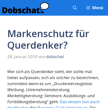
Zum
Menü
Inhalt
springen
Markenschutz für
Querdenker?
28. Januar 2010
von
dobschat
Wer sich als Querdenker sieht, der sollte mal
lieber aufpassen, sich als solcher zu bezeichnen,
zumindest wenn es um „
Druckereierzeugnisse;
Werbung, Unternehmensberatung,
Marketingberatung; Seminare, Ausbildungs- und
Fortbildungsberatung
“ geht.
Das wissen nun auch
die Macher
des
Business-Club innovativ.in
. Die