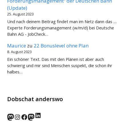
Forderungsmanagement“ der Deutschen Bahn
(Update)
25. August 2023
Und nach deinem Beitrag findet man im Netz dann das ....
Experte Forderungsmanagement (w/m/d) bei Deutsche
Bahn AG - JobCheck…
Maurice
zu
22 Bonuslevel ohne Plan
8. August 2023
Ein schöner Text. Das mit den Plänen ist aber auch
schwierig und mir sind Menschen suspekt, die schon ihr
halbes…
Dobschat anderswo
LinkedIn
norden.social
Instagram
Facebook
wp-punks.social