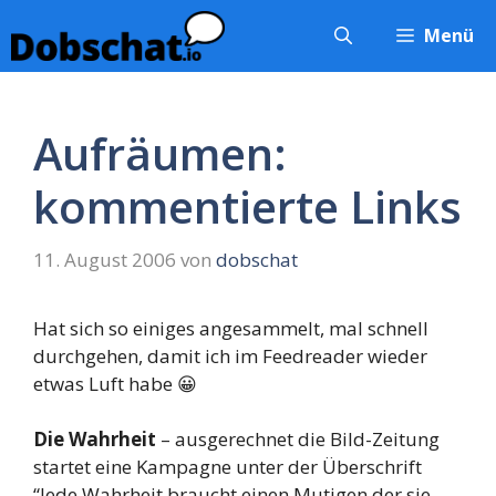
Zum
Menü
Inhalt
springen
Aufräumen:
kommentierte Links
11. August 2006
von
dobschat
Hat sich so einiges angesammelt, mal schnell
durchgehen, damit ich im Feedreader wieder
etwas Luft habe 😀
Die Wahrheit
– ausgerechnet die Bild-Zeitung
startet eine Kampagne unter der Überschrift
“Jede Wahrheit braucht einen Mutigen der sie