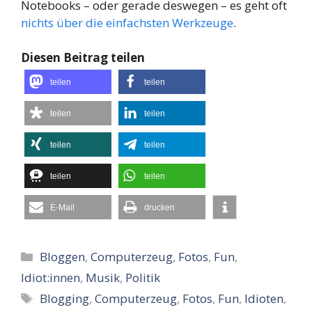
Notebooks – oder gerade deswegen – es geht oft
nichts über die einfachsten Werkzeuge
.
Diesen Beitrag teilen
teilen
teilen
teilen
teilen
teilen
teilen
teilen
teilen
E-Mail
drucken
Kategorien
Bloggen
,
Computerzeug
,
Fotos
,
Fun
,
Idiot:innen
,
Musik
,
Politik
Schlagwörter
Blogging
,
Computerzeug
,
Fotos
,
Fun
,
Idioten
,