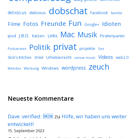
dobschat
del.icio.us
delicious
Facebook
familie
Fun
Freunde
Idioten
Fotos
Filme
Google+
Mac
Musik
J.B.O.
Links
ipod
Katzen
Piratenpartei
privat
Politik
projekte
Podcarsten
Sex
Videos
Urheberrecht
Slick's Kitchen
web2.0
SPAM
venue music
zeuch
wordpress
Windows
Werbung
Webdev
Neueste Kommentare
Dave :verified: 🆗🆒
zu
Hilfe, wir haben uns weiter
entwickelt!
15. September 2023