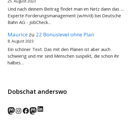
25. August 2023
Und nach deinem Beitrag findet man im Netz dann das ....
Experte Forderungsmanagement (w/m/d) bei Deutsche
Bahn AG - JobCheck…
Maurice
zu
22 Bonuslevel ohne Plan
8. August 2023
Ein schöner Text. Das mit den Plänen ist aber auch
schwierig und mir sind Menschen suspekt, die schon ihr
halbes…
Dobschat anderswo
LinkedIn
norden.social
Instagram
Facebook
wp-punks.social