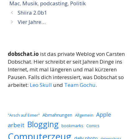
Mac
,
Musik
,
podcasting
,
Politik
Shiira 2.0b1
Vier Jahre…
dobschat.io
ist das private Weblog von Carsten
Dobschat. Hier schreibt er seit Jahren Dinge ins
Internet, mit mal längeren und mal kürzeren
Pausen. Falls dich interessiert, was Dobschat so
arbeitet:
Leo Skull
und
Team Gochu
.
Apple
Abmahnungen
Allgemein
"Arsch auf Eimer"
Blogging
arbeit
bookmarks
Comics
Computerzeug
daily photo
datenschutz