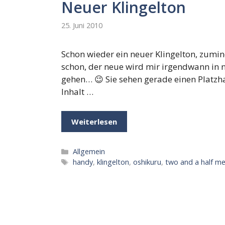
Neuer Klingelton
25. Juni 2010
Schon wieder ein neuer Klingelton, zumin
schon, der neue wird mir irgendwann in ni
gehen… 😉 Sie sehen gerade einen Platzh
Inhalt …
Weiterlesen
Kategorien
Allgemein
Schlagwörter
handy
,
klingelton
,
oshikuru
,
two and a half m