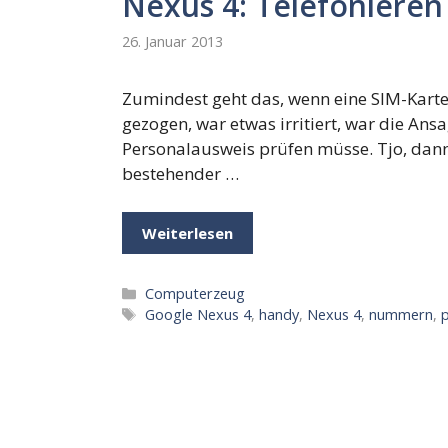
Nexus 4: Telefoniere
26. Januar 2013
Zumindest geht das, wenn eine SIM-Karte 
gezogen, war etwas irritiert, war die Ans
Personalausweis prüfen müsse. Tjo, dann
bestehender …
Weiterlesen
Kategorien
Computerzeug
Schlagwörter
Google Nexus 4
,
handy
,
Nexus 4
,
nummern
,
p