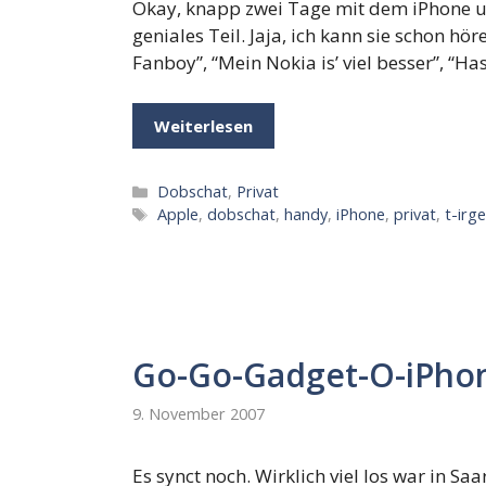
Okay, knapp zwei Tage mit dem iPhone un
geniales Teil. Jaja, ich kann sie schon h
Fanboy”, “Mein Nokia is’ viel besser”, “Ha
Weiterlesen
Kategorien
Dobschat
,
Privat
Schlagwörter
Apple
,
dobschat
,
handy
,
iPhone
,
privat
,
t-irg
Go-Go-Gadget-O-iPho
9. November 2007
Es synct noch. Wirklich viel los war in S