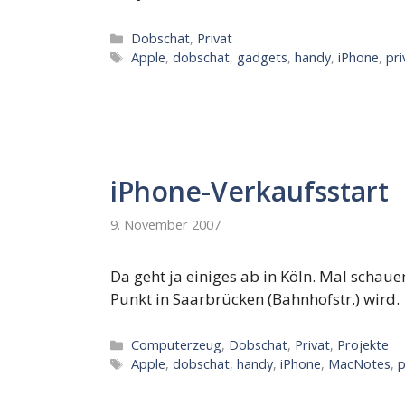
Kategorien
Dobschat
,
Privat
Schlagwörter
Apple
,
dobschat
,
gadgets
,
handy
,
iPhone
,
pri
iPhone-Verkaufsstart
9. November 2007
Da geht ja einiges ab in Köln. Mal schaue
Punkt in Saarbrücken (Bahnhofstr.) wird.
Kategorien
Computerzeug
,
Dobschat
,
Privat
,
Projekte
Schlagwörter
Apple
,
dobschat
,
handy
,
iPhone
,
MacNotes
,
p