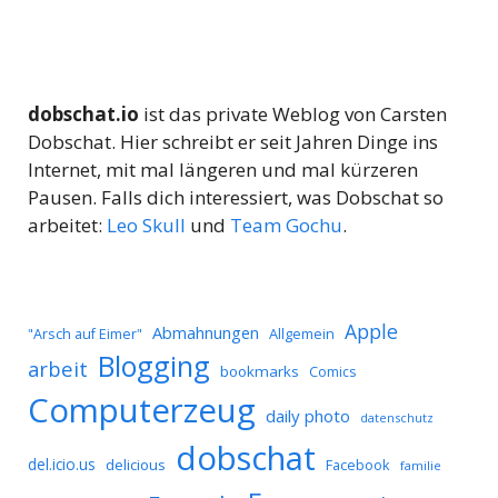
dobschat.io
ist das private Weblog von Carsten
Dobschat. Hier schreibt er seit Jahren Dinge ins
Internet, mit mal längeren und mal kürzeren
Pausen. Falls dich interessiert, was Dobschat so
arbeitet:
Leo Skull
und
Team Gochu
.
Apple
Abmahnungen
Allgemein
"Arsch auf Eimer"
Blogging
arbeit
bookmarks
Comics
Computerzeug
daily photo
datenschutz
dobschat
del.icio.us
delicious
Facebook
familie