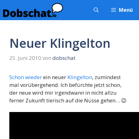
Zum
Menü
Inhalt
springen
Neuer Klingelton
25. Juni 2010
von
dobschat
Schon wieder
ein neuer
Klingelton
, zumindest
mal vorübergehend. Ich befürchte jetzt schon,
der neue wird mir irgendwann in nicht allzu
ferner Zukunft tierisch auf die Nüsse gehen… 😉