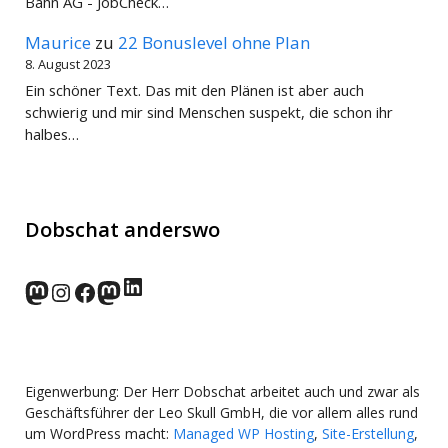
Bahn AG - JobCheck…
Maurice
zu
22 Bonuslevel ohne Plan
8. August 2023
Ein schöner Text. Das mit den Plänen ist aber auch
schwierig und mir sind Menschen suspekt, die schon ihr
halbes…
Dobschat anderswo
LinkedIn
norden.social
Instagram
Facebook
wp-punks.social
Eigenwerbung: Der Herr Dobschat arbeitet auch und zwar als
Geschäftsführer der Leo Skull GmbH, die vor allem alles rund
um WordPress macht:
Managed WP Hosting
,
Site-Erstellung
,