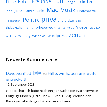
Fun
Freunde
Idioten
Fotos
Filme
Google+
Mac
Musik
J.B.O.
Links
ipod
Katzen
Piratenpartei
privat
Politik
projekte
Podcarsten
Sex
Videos
Urheberrecht
Slick's Kitchen
web2.0
SPAM
venue music
zeuch
wordpress
Windows
Werbung
Webdev
Neueste Kommentare
Dave :verified: 🆗🆒
zu
Hilfe, wir haben uns weiter
entwickelt!
15. September 2023
@dobschat Ich habe nach einiger Suche die Warnhinweise-
Folge gefunden (Otto Show II von 1974). Welche der
Passagen allerdings diskriminierend sein…