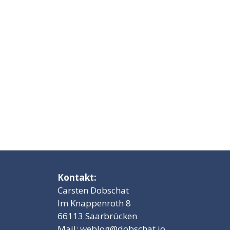
Kontakt:
Carsten Dobschat
Im Knappenroth 8
66113 Saarbrücken
Mail:
weblog@dobschat.io