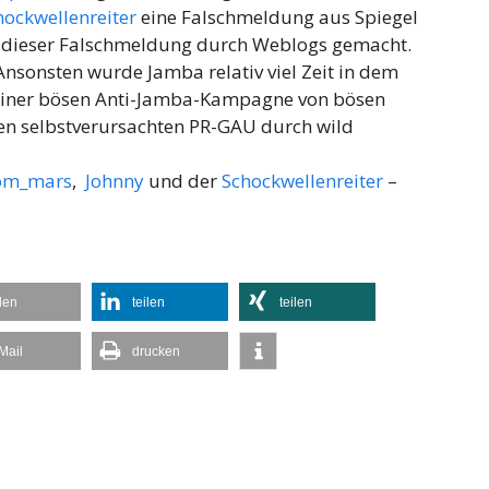
hockwellenreiter
eine Falschmeldung aus Spiegel
ng dieser Falschmeldung durch Weblogs gemacht.
nsonsten wurde Jamba relativ viel Zeit in dem
 einer bösen Anti-Jamba-Kampagne von bösen
den selbstverursachten PR-GAU durch wild
rom_mars
,
Johnny
und der
Schockwellenreiter
–
ilen
teilen
teilen
Mail
drucken