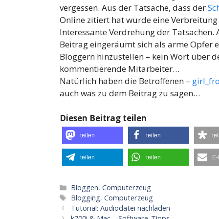
vergessen. Aus der Tatsache, dass der
Sc
Online zitiert hat wurde eine Verbreitu
Interessante Verdrehung der Tatsachen. A
Beitrag eingeräumt sich als arme Opfer
Bloggern hinzustellen – kein Wort über 
kommentierende Mitarbeiter…
Natürlich haben die Betroffenen –
girl_f
auch was zu dem Beitrag zu sagen…
Diesen Beitrag teilen
teilen
teilen
te
teilen
teilen
E-
Kategorien
Bloggen
,
Computerzeug
Schlagwörter
Blogging
,
Computerzeug
Tutorial: Audiodatei nachladen
k700i & Mac – Software-Tipps