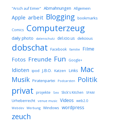
Abmahnungen
Allgemein
"Arsch auf Eimer"
Blogging
arbeit
Apple
bookmarks
Computerzeug
Comics
daily photo
del.icio.us
delicious
datenschutz
dobschat
Filme
Facebook
familie
Fun
Freunde
Fotos
Google+
Mac
Idioten
J.B.O.
Links
ipod
Katzen
Musik
Politik
Piratenpartei
Podcarsten
privat
projekte
Slick's Kitchen
Sex
SPAM
Videos
Urheberrecht
web2.0
venue music
wordpress
Windows
Werbung
Webdev
zeuch