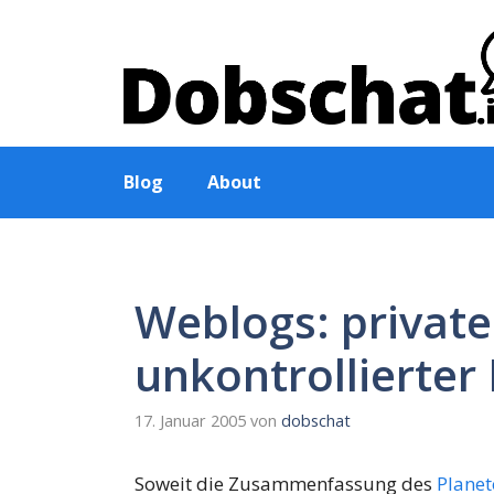
Zum
Inhalt
springen
Blog
About
Weblogs: private
unkontrollierte
17. Januar 2005
von
dobschat
Soweit die Zusammenfassung des
Planet