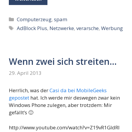
Kategorien
Computerzeug
,
spam
Schlagwörter
AdBlock Plus
,
Netzwerke
,
verarsche
,
Werbung
Wenn zwei sich streiten…
29. April 2013
Herrlich, was der
Casi da bei MobileGeeks
gepostet
hat. Ich werde mir deswegen zwar kein
Windows Phone zulegen, aber trotzdem: Mir
gefällt’s 🙂
http://www.youtube.com/watch?v=Z19vR1GldRI