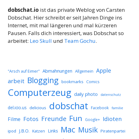
dobschat.io
ist das private Weblog von Carsten
Dobschat. Hier schreibt er seit Jahren Dinge ins
Internet, mit mal längeren und mal kürzeren
Pausen. Falls dich interessiert, was Dobschat so
arbeitet:
Leo Skull
und
Team Gochu
.
Apple
Abmahnungen
Allgemein
"Arsch auf Eimer"
Blogging
arbeit
bookmarks
Comics
Computerzeug
daily photo
datenschutz
dobschat
del.icio.us
delicious
Facebook
familie
Fun
Freunde
Idioten
Fotos
Filme
Google+
Mac
Musik
J.B.O.
Links
ipod
Katzen
Piratenpartei