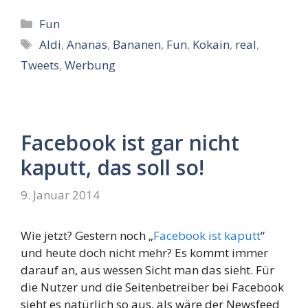
Kategorien
Fun
Schlagwörter
Aldi
,
Ananas
,
Bananen
,
Fun
,
Kokain
,
real
,
Tweets
,
Werbung
Facebook ist gar nicht
kaputt, das soll so!
9. Januar 2014
Wie jetzt? Gestern noch „
Facebook ist kaputt
“
und heute doch nicht mehr? Es kommt immer
darauf an, aus wessen Sicht man das sieht. Für
die Nutzer und die Seitenbetreiber bei Facebook
sieht es natürlich so aus, als wäre der Newsfeed