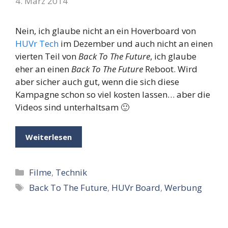
4. März 2014
Nein, ich glaube nicht an ein Hoverboard von
HUVr Tech
im Dezember und auch nicht an einen
vierten Teil von
Back To The Future
, ich glaube
eher an einen
Back To The Future
Reboot. Wird
aber sicher auch gut, wenn die sich diese
Kampagne schon so viel kosten lassen… aber die
Videos sind unterhaltsam 🙂
Weiterlesen
Kategorien
Filme
,
Technik
Schlagwörter
Back To The Future
,
HUVr Board
,
Werbung