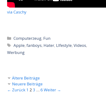
via Caschy
Kategorien
Computerzeug
,
Fun
Schlagwörter
Apple
,
fanboys
,
Hater
,
LIfestyle
,
Videos
,
Werbung
Ältere Beiträge
Neuere Beiträge
Seite
Seite
Seite
Seite
←
Zurück
1
2
3
…
6
Weiter
→