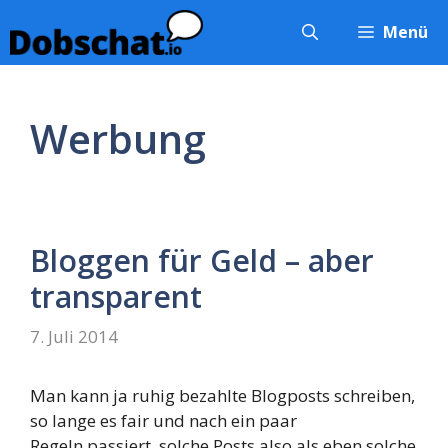
Zum
Menü
Inhalt
springen
Werbung
Bloggen für Geld – aber
transparent
7. Juli 2014
Man kann ja ruhig bezahlte Blogposts schreiben,
so lange es fair und nach ein paar
Regeln passiert, solche Posts also als eben solche