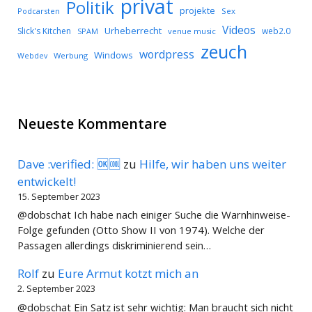
privat
Politik
projekte
Podcarsten
Sex
Videos
Urheberrecht
Slick's Kitchen
web2.0
SPAM
venue music
zeuch
wordpress
Windows
Werbung
Webdev
Neueste Kommentare
Dave :verified: 🆗🆒
zu
Hilfe, wir haben uns weiter
entwickelt!
15. September 2023
@dobschat Ich habe nach einiger Suche die Warnhinweise-
Folge gefunden (Otto Show II von 1974). Welche der
Passagen allerdings diskriminierend sein…
Rolf
zu
Eure Armut kotzt mich an
2. September 2023
@dobschat Ein Satz ist sehr wichtig: Man braucht sich nicht