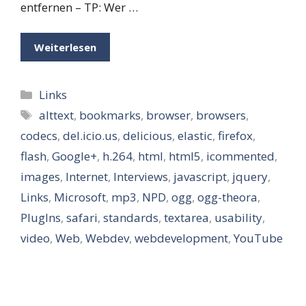
entfernen – TP: Wer …
Weiterlesen
Kategorien
Links
Schlagwörter
alttext
,
bookmarks
,
browser
,
browsers
,
codecs
,
del.icio.us
,
delicious
,
elastic
,
firefox
,
flash
,
Google+
,
h.264
,
html
,
html5
,
icommented
,
images
,
Internet
,
Interviews
,
javascript
,
jquery
,
Links
,
Microsoft
,
mp3
,
NPD
,
ogg
,
ogg-theora
,
PlugIns
,
safari
,
standards
,
textarea
,
usability
,
video
,
Web
,
Webdev
,
webdevelopment
,
YouTube