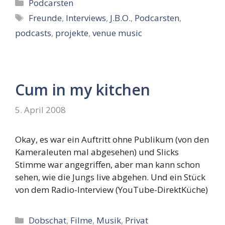
Kategorien
Podcarsten
Schlagwörter
Freunde
,
Interviews
,
J.B.O.
,
Podcarsten
,
podcasts
,
projekte
,
venue music
Cum in my kitchen
5. April 2008
Okay, es war ein Auftritt ohne Publikum (von den
Kameraleuten mal abgesehen) und Slicks
Stimme war angegriffen, aber man kann schon
sehen, wie die Jungs live abgehen. Und ein Stück
von dem Radio-Interview (YouTube-DirektKüche)
Kategorien
Dobschat
,
Filme
,
Musik
,
Privat