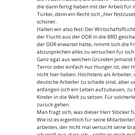
die dann fertig haben mit der Arbeit für i
Türkei, denn ein Recht sich „hier festzuse
schöner.
Halten wir also fest: Der Wirtschaftsflüch
der Flucht aus der DDR in die BRD geschaff
der DDR erwartet hätte, nimmt sich die 
abzusprechen alles zu versuchen für sich
Ganz egal aus welchen Gründen jemand fli
Terror oder einfach nur Hunger ist, der H
nicht hier haben. Höchstens als Arbeiter, 
deutsche Arbeiter zu schade sind, aber um
anfangen sich ein Leben aufzubauen, zu 
Kinder in die Welt zu setzen. Für solcherl
zurück gehen.
Man fragt sich, was dieser Herr Stöcker f
Wie ist es eigentlich für seine Mitarbeiter
arbeiten, der nicht mal versucht seine b
ich weiß nur, dass ich – sollte es mich ma