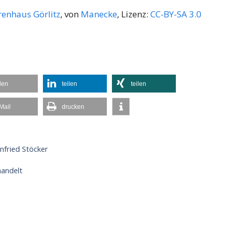
enhaus Görlitz
, von
Manecke
, Lizenz:
CC-BY-SA 3.0
ilen
teilen
teilen
Mail
drucken
nfried Stöcker
handelt