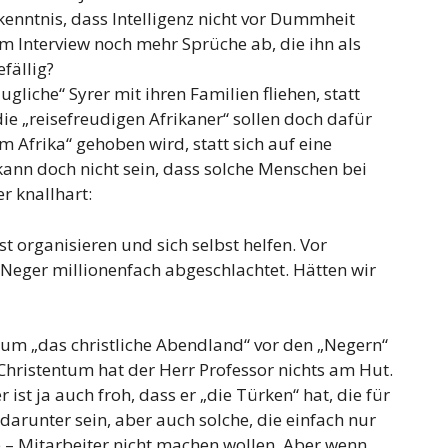
kenntnis, dass Intelligenz nicht vor Dummheit
em Interview noch mehr Sprüche ab, die ihn als
fällig?
gliche“ Syrer mit ihren Familien fliehen, statt
ie „reisefreudigen Afrikaner“ sollen doch dafür
 Afrika“ gehoben wird, statt sich auf eine
kann doch nicht sein, dass solche Menschen bei
er knallhart:
 organisieren und sich selbst helfen. Vor
 Neger millionenfach abgeschlachtet. Hätten wir
arum „das christliche Abendland“ vor den „Negern“
hristentum hat der Herr Professor nichts am Hut.
r ist ja auch froh, dass er „die Türken“ hat, die für
 darunter sein, aber auch solche, die einfach nur
e – Mitarbeiter nicht machen wollen. Aber wenn