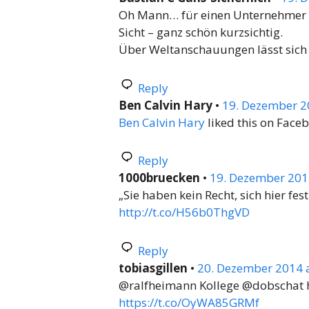
Oh Mann… für einen Unternehmer is
Sicht – ganz schön kurzsichtig.
Über Weltanschauungen lässt sich j
Reply
Ben Calvin Hary
•
19. Dezember 2
Ben Calvin Hary
liked this on Face
Reply
1000bruecken
•
19. Dezember 201
„Sie haben kein Recht, sich hier f
http://t.co/H56b0ThgVD
Reply
tobiasgillen
•
20. Dezember 2014 a
@ralfheimann Kollege @dobschat h
https://t.co/OyWA85GRMf