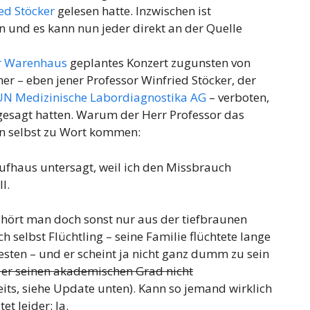
ed Stöcker
gelesen hatte. Inzwischen ist
 und es kann nun jeder direkt an der Quelle
er Warenhaus
geplantes Konzert zugunsten von
r – eben jener Professor Winfried Stöcker, der
 Medizinische Labordiagnostika AG
– verboten,
gesagt hatten. Warum der Herr Professor das
ihn selbst zu Wort kommen:
ufhaus untersagt, weil ich den Missbrauch
l.
hört man doch sonst nur aus der tiefbraunen
 selbst Flüchtling – seine Familie flüchtete lange
sten – und er scheint ja nicht ganz dumm zu sein
 er seinen akademischen Grad nicht
its, siehe Update unten). Kann so jemand wirklich
t leider: Ja.