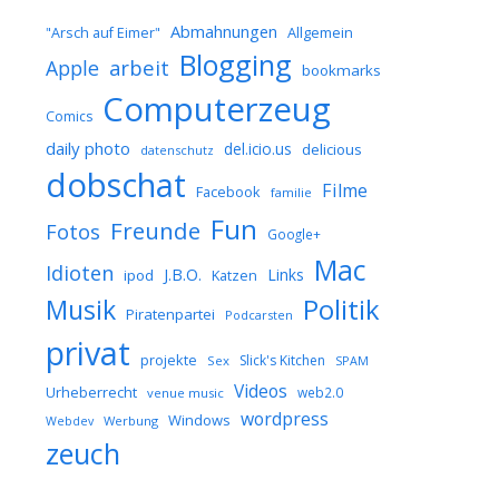
Abmahnungen
Allgemein
"Arsch auf Eimer"
Blogging
arbeit
Apple
bookmarks
Computerzeug
Comics
daily photo
del.icio.us
delicious
datenschutz
dobschat
Filme
Facebook
familie
Fun
Freunde
Fotos
Google+
Mac
Idioten
J.B.O.
Links
ipod
Katzen
Musik
Politik
Piratenpartei
Podcarsten
privat
projekte
Slick's Kitchen
Sex
SPAM
Videos
Urheberrecht
web2.0
venue music
wordpress
Windows
Werbung
Webdev
zeuch