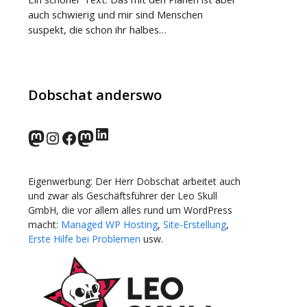
auch schwierig und mir sind Menschen
suspekt, die schon ihr halbes…
Dobschat anderswo
LinkedIn
norden.social
Instagram
Facebook
wp-punks.social
Eigenwerbung: Der Herr Dobschat arbeitet auch
und zwar als Geschäftsführer der Leo Skull
GmbH, die vor allem alles rund um WordPress
macht:
Managed WP Hosting
,
Site-Erstellung
,
Erste Hilfe bei Problemen
usw.