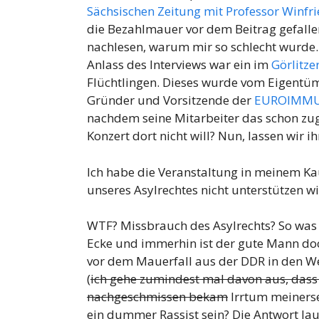
Sächsischen Zeitung mit Professor Winfri
die Bezahlmauer vor dem Beitrag gefallen
nachlesen, warum mir so schlecht wurde.
Anlass des Interviews war ein im
Görlitz
Flüchtlingen. Dieses wurde vom Eigentüme
Gründer und Vorsitzende der
EUROIMMUN
nachdem seine Mitarbeiter das schon zu
Konzert dort nicht will? Nun, lassen wir 
Ich habe die Veranstaltung in meinem Ka
unseres Asylrechtes nicht unterstützen wil
WTF? Missbrauch des Asylrechts? So was 
Ecke und immerhin ist der gute Mann doch
vor dem Mauerfall aus der DDR in den We
(
ich gehe zumindest mal davon aus, dass
nachgeschmissen bekam
Irrtum meinerse
ein dummer Rassist sein? Die Antwort laute