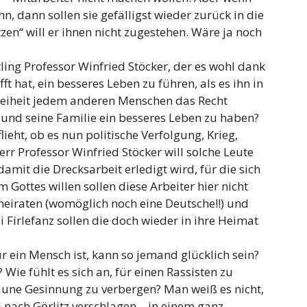
hn, dann sollen sie gefälligst wieder zurück in die
tzen“ will er ihnen nicht zugestehen. Wäre ja noch
tling Professor Winfried Stöcker, der es wohl dank
t hat, ein besseres Leben zu führen, als es ihn in
Freiheit jedem anderen Menschen das Recht
 und seine Familie ein besseres Leben zu haben?
eht, ob es nun politische Verfolgung, Krieg,
err Professor Winfried Stöcker will solche Leute
damit die Drecksarbeit erledigt wird, für die sich
 Gottes willen sollen diese Arbeiter hier nicht
heiraten (womöglich noch eine Deutsche!!) und
ei Firlefanz sollen die doch wieder in ihre Heimat
ür ein Mensch ist, kann so jemand glücklich sein?
? Wie fühlt es sich an, für einen Rassisten zu
raune Gesinnung zu verbergen? Man weiß es nicht,
l nach Görlitz verschlagen – in einem ganz