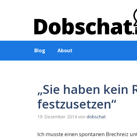
Zum
Inhalt
springen
Blog
About
„Sie haben kein R
festzusetzen“
19. Dezember 2014
von
dobschat
Ich musste einen spontanen Brechreiz unt