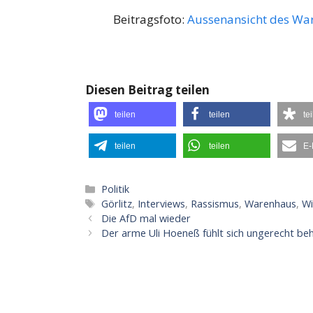
Beitragsfoto:
Aussenansicht des War
Diesen Beitrag teilen
teilen
teilen
te
teilen
teilen
E-
Kategorien
Politik
Schlagwörter
Görlitz
,
Interviews
,
Rassismus
,
Warenhaus
,
Wi
Die AfD mal wieder
Der arme Uli Hoeneß fühlt sich ungerecht be