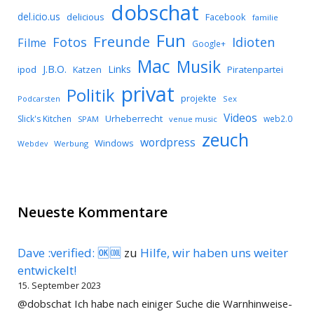
dobschat
del.icio.us
delicious
Facebook
familie
Fun
Freunde
Idioten
Fotos
Filme
Google+
Mac
Musik
J.B.O.
Links
ipod
Katzen
Piratenpartei
privat
Politik
projekte
Podcarsten
Sex
Videos
Urheberrecht
Slick's Kitchen
web2.0
SPAM
venue music
zeuch
wordpress
Windows
Werbung
Webdev
Neueste Kommentare
Dave :verified: 🆗🆒
zu
Hilfe, wir haben uns weiter
entwickelt!
15. September 2023
@dobschat Ich habe nach einiger Suche die Warnhinweise-