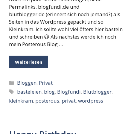
Permalinks, blogfundi.de und
blutblogger.de (erinnert sich noch jemand?) als
Seiten in das Wordpress gepackt und so
Kleinkram. Ich sollte wohl viel öfters hier basteln
und schreiben 😉 Als nächstes werde ich noch
mein Posterous Blog …
Weiterlesen
Kategorien
Bloggen
,
Privat
Schlagwörter
basteleien
,
blog
,
Blogfundi
,
Blutblogger
,
kleinkram
,
posterous
,
privat
,
wordpress