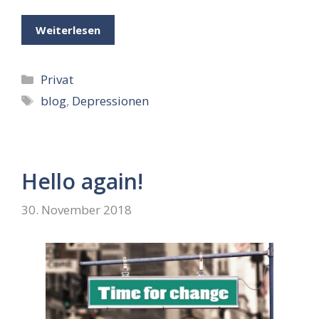
Weiterlesen
Kategorien
Privat
Schlagwörter
blog
,
Depressionen
Hello again!
30. November 2018