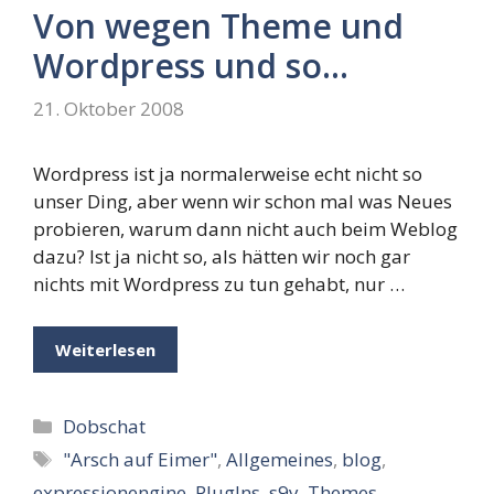
Von wegen Theme und
Wordpress und so…
21. Oktober 2008
Wordpress ist ja normalerweise echt nicht so
unser Ding, aber wenn wir schon mal was Neues
probieren, warum dann nicht auch beim Weblog
dazu? Ist ja nicht so, als hätten wir noch gar
nichts mit Wordpress zu tun gehabt, nur …
Weiterlesen
Kategorien
Dobschat
Schlagwörter
"Arsch auf Eimer"
,
Allgemeines
,
blog
,
expressionengine
,
PlugIns
,
s9y
,
Themes
,