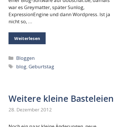
einer Blog-Software auf dobschat.de, damals
war es Greymatter, später Sunlog,
ExpressionEngine und dann Wordpress. Ist ja
nicht so, …
Weiterlesen
Kategorien
Bloggen
Schlagwörter
blog
,
Geburtstag
Weitere kleine Basteleien
28. Dezember 2012
Noch ein paar kleine Änderungen, neue