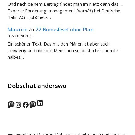
Und nach deinem Beitrag findet man im Netz dann das ....
Experte Forderungsmanagement (w/m/d) bei Deutsche
Bahn AG - JobCheck…
Maurice
zu
22 Bonuslevel ohne Plan
8. August 2023
Ein schöner Text. Das mit den Plänen ist aber auch
schwierig und mir sind Menschen suspekt, die schon ihr
halbes…
Dobschat anderswo
LinkedIn
norden.social
Instagram
Facebook
wp-punks.social
Eigenwerbung: Der Herr Dobschat arbeitet auch und zwar als