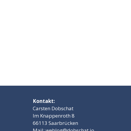
Kontakt:
Carsten Dobschat
Im Knappenroth 8
66113 Saarbrücken
Mail:
weblog@dobschat.io