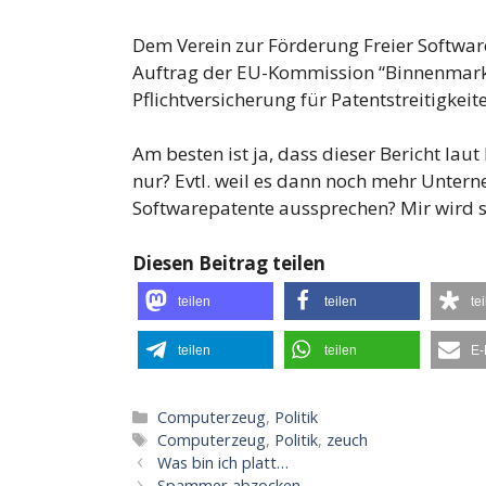
Dem Verein zur Förderung Freier Software
Auftrag der EU-Kommission “Binnenmarkt”
Pflichtversicherung für Patentstreitigkeit
Am besten ist ja, dass dieser Bericht la
nur? Evtl. weil es dann noch mehr Untern
Softwarepatente aussprechen? Mir wird 
Diesen Beitrag teilen
teilen
teilen
te
teilen
teilen
E-
Kategorien
Computerzeug
,
Politik
Schlagwörter
Computerzeug
,
Politik
,
zeuch
Was bin ich platt…
Spammer abzocken