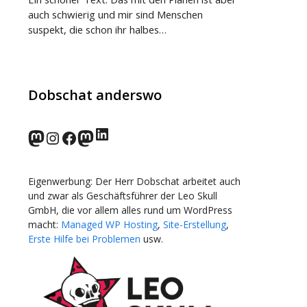
auch schwierig und mir sind Menschen
suspekt, die schon ihr halbes…
Dobschat anderswo
LinkedIn
norden.social
Instagram
Facebook
wp-punks.social
Eigenwerbung: Der Herr Dobschat arbeitet auch
und zwar als Geschäftsführer der Leo Skull
GmbH, die vor allem alles rund um WordPress
macht:
Managed WP Hosting
,
Site-Erstellung
,
Erste Hilfe bei Problemen
usw.