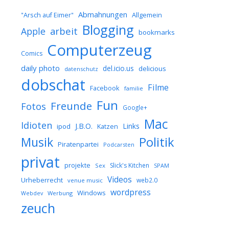
Abmahnungen
Allgemein
"Arsch auf Eimer"
Blogging
arbeit
Apple
bookmarks
Computerzeug
Comics
daily photo
del.icio.us
delicious
datenschutz
dobschat
Filme
Facebook
familie
Fun
Freunde
Fotos
Google+
Mac
Idioten
J.B.O.
Links
ipod
Katzen
Musik
Politik
Piratenpartei
Podcarsten
privat
projekte
Slick's Kitchen
Sex
SPAM
Videos
Urheberrecht
web2.0
venue music
wordpress
Windows
Werbung
Webdev
zeuch