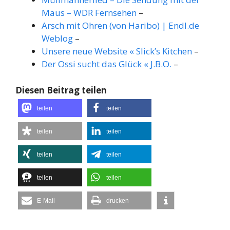
Maus – WDR Fernsehen
–
Arsch mit Ohren (von Haribo) | Endl.de
Weblog
–
Unsere neue Website « Slick’s Kitchen
–
Der Ossi sucht das Glück « J.B.O.
–
Diesen Beitrag teilen
teilen
teilen
teilen
teilen
teilen
teilen
teilen
teilen
E-Mail
drucken