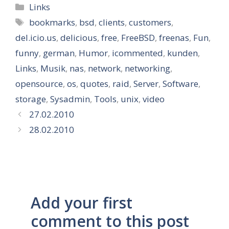
Kategorien
Links
Schlagwörter
bookmarks
,
bsd
,
clients
,
customers
,
del.icio.us
,
delicious
,
free
,
FreeBSD
,
freenas
,
Fun
,
funny
,
german
,
Humor
,
icommented
,
kunden
,
Links
,
Musik
,
nas
,
network
,
networking
,
opensource
,
os
,
quotes
,
raid
,
Server
,
Software
,
storage
,
Sysadmin
,
Tools
,
unix
,
video
27.02.2010
28.02.2010
Add your first
comment to this post