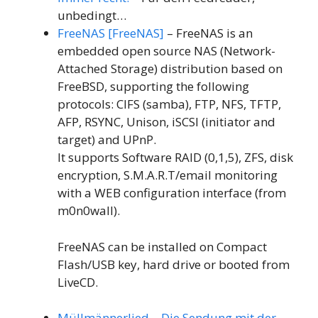
unbedingt…
FreeNAS [FreeNAS]
– FreeNAS is an
embedded open source NAS (Network-
Attached Storage) distribution based on
FreeBSD, supporting the following
protocols: CIFS (samba), FTP, NFS, TFTP,
AFP, RSYNC, Unison, iSCSI (initiator and
target) and UPnP.
It supports Software RAID (0,1,5), ZFS, disk
encryption, S.M.A.R.T/email monitoring
with a WEB configuration interface (from
m0n0wall).
FreeNAS can be installed on Compact
Flash/USB key, hard drive or booted from
LiveCD.
Müllmännerlied – Die Sendung mit der