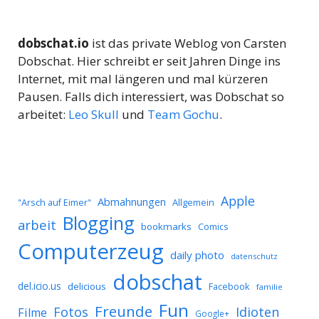
dobschat.io
ist das private Weblog von Carsten
Dobschat. Hier schreibt er seit Jahren Dinge ins
Internet, mit mal längeren und mal kürzeren
Pausen. Falls dich interessiert, was Dobschat so
arbeitet:
Leo Skull
und
Team Gochu
.
Apple
Abmahnungen
Allgemein
"Arsch auf Eimer"
Blogging
arbeit
bookmarks
Comics
Computerzeug
daily photo
datenschutz
dobschat
del.icio.us
delicious
Facebook
familie
Fun
Freunde
Idioten
Fotos
Filme
Google+