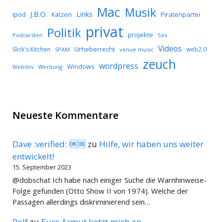
Mac
Musik
J.B.O.
Links
ipod
Katzen
Piratenpartei
privat
Politik
projekte
Podcarsten
Sex
Videos
Urheberrecht
Slick's Kitchen
web2.0
SPAM
venue music
zeuch
wordpress
Windows
Werbung
Webdev
Neueste Kommentare
Dave :verified: 🆗🆒
zu
Hilfe, wir haben uns weiter
entwickelt!
15. September 2023
@dobschat Ich habe nach einiger Suche die Warnhinweise-
Folge gefunden (Otto Show II von 1974). Welche der
Passagen allerdings diskriminierend sein…
Rolf
zu
Eure Armut kotzt mich an