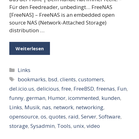
Für den Feedreader, unbedingt… FreeNAS
[FreeNAS] – FreeNAS is an embedded open
source NAS (Network-Attached Storage)
distribution …
Weiterlesen
Kategorien
Links
Schlagwörter
bookmarks
,
bsd
,
clients
,
customers
,
del.icio.us
,
delicious
,
free
,
FreeBSD
,
freenas
,
Fun
,
funny
,
german
,
Humor
,
icommented
,
kunden
,
Links
,
Musik
,
nas
,
network
,
networking
,
opensource
,
os
,
quotes
,
raid
,
Server
,
Software
,
storage
,
Sysadmin
,
Tools
,
unix
,
video