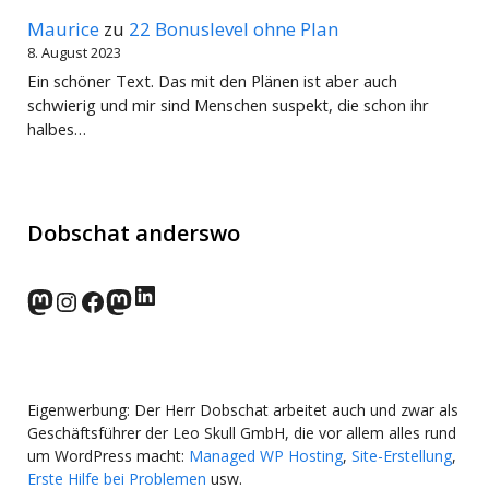
Maurice
zu
22 Bonuslevel ohne Plan
8. August 2023
Ein schöner Text. Das mit den Plänen ist aber auch
schwierig und mir sind Menschen suspekt, die schon ihr
halbes…
Dobschat anderswo
LinkedIn
norden.social
Instagram
Facebook
wp-punks.social
Eigenwerbung: Der Herr Dobschat arbeitet auch und zwar als
Geschäftsführer der Leo Skull GmbH, die vor allem alles rund
um WordPress macht:
Managed WP Hosting
,
Site-Erstellung
,
Erste Hilfe bei Problemen
usw.