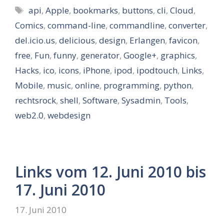
Schlagwörter
api
,
Apple
,
bookmarks
,
buttons
,
cli
,
Cloud
,
Comics
,
command-line
,
commandline
,
converter
,
del.icio.us
,
delicious
,
design
,
Erlangen
,
favicon
,
free
,
Fun
,
funny
,
generator
,
Google+
,
graphics
,
Hacks
,
ico
,
icons
,
iPhone
,
ipod
,
ipodtouch
,
Links
,
Mobile
,
music
,
online
,
programming
,
python
,
rechtsrock
,
shell
,
Software
,
Sysadmin
,
Tools
,
web2.0
,
webdesign
Links vom 12. Juni 2010 bis
17. Juni 2010
17. Juni 2010