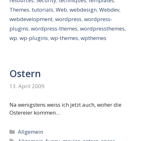
resources
,
Security
,
techniques
,
templates
,
Themes
,
tutorials
,
Web
,
webdesign
,
Webdev
,
webdevelopment
,
wordpress
,
wordpress-
plugins
,
wordpress-themes
,
wordpressthemes
,
wp
,
wp-plugins
,
wp-themes
,
wpthemes
Ostern
13. April 2009
Na wenigstens weiss ich jetzt auch, woher die
Ostereier kommen…
Kategorien
Allgemein
Schlagwörter