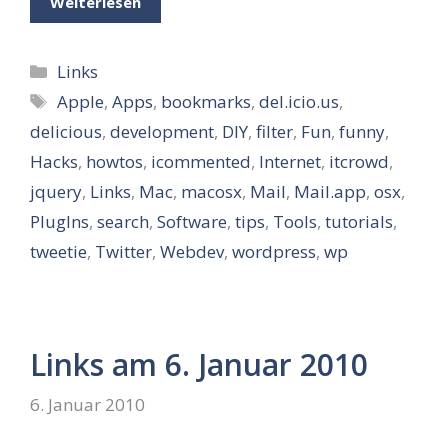
Weiterlesen
Kategorien
Links
Schlagwörter
Apple
,
Apps
,
bookmarks
,
del.icio.us
,
delicious
,
development
,
DIY
,
filter
,
Fun
,
funny
,
Hacks
,
howtos
,
icommented
,
Internet
,
itcrowd
,
jquery
,
Links
,
Mac
,
macosx
,
Mail
,
Mail.app
,
osx
,
PlugIns
,
search
,
Software
,
tips
,
Tools
,
tutorials
,
tweetie
,
Twitter
,
Webdev
,
wordpress
,
wp
Links am 6. Januar 2010
6. Januar 2010