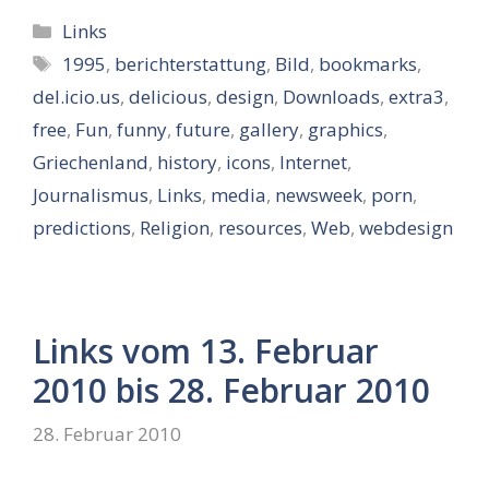
Kategorien
Links
Schlagwörter
1995
,
berichterstattung
,
Bild
,
bookmarks
,
del.icio.us
,
delicious
,
design
,
Downloads
,
extra3
,
free
,
Fun
,
funny
,
future
,
gallery
,
graphics
,
Griechenland
,
history
,
icons
,
Internet
,
Journalismus
,
Links
,
media
,
newsweek
,
porn
,
predictions
,
Religion
,
resources
,
Web
,
webdesign
Links vom 13. Februar
2010 bis 28. Februar 2010
28. Februar 2010