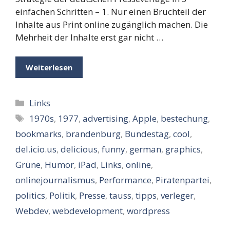
einfachen Schritten – 1. Nur einen Bruchteil der
Inhalte aus Print online zugänglich machen. Die
Mehrheit der Inhalte erst gar nicht …
Weiterlesen
Kategorien
Links
Schlagwörter
1970s
,
1977
,
advertising
,
Apple
,
bestechung
,
bookmarks
,
brandenburg
,
Bundestag
,
cool
,
del.icio.us
,
delicious
,
funny
,
german
,
graphics
,
Grüne
,
Humor
,
iPad
,
Links
,
online
,
onlinejournalismus
,
Performance
,
Piratenpartei
,
politics
,
Politik
,
Presse
,
tauss
,
tipps
,
verleger
,
Webdev
,
webdevelopment
,
wordpress