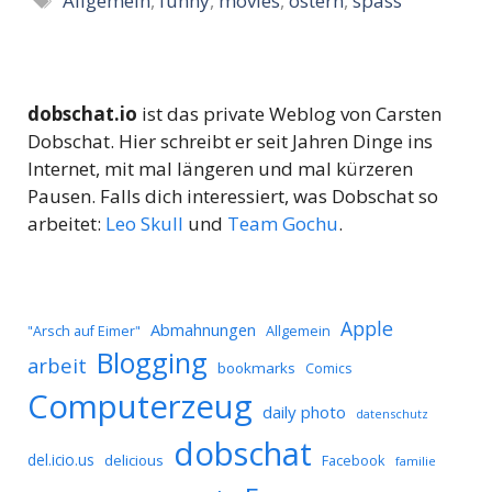
Allgemein
,
funny
,
movies
,
ostern
,
spass
dobschat.io
ist das private Weblog von Carsten
Dobschat. Hier schreibt er seit Jahren Dinge ins
Internet, mit mal längeren und mal kürzeren
Pausen. Falls dich interessiert, was Dobschat so
arbeitet:
Leo Skull
und
Team Gochu
.
Apple
Abmahnungen
Allgemein
"Arsch auf Eimer"
Blogging
arbeit
bookmarks
Comics
Computerzeug
daily photo
datenschutz
dobschat
del.icio.us
delicious
Facebook
familie