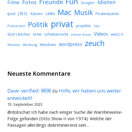
Fun
Freunde
Idioten
Fotos
Filme
Google+
Mac
Musik
J.B.O.
Links
ipod
Katzen
Piratenpartei
privat
Politik
projekte
Podcarsten
Sex
Videos
Urheberrecht
Slick's Kitchen
web2.0
SPAM
venue music
zeuch
wordpress
Windows
Werbung
Webdev
Neueste Kommentare
Dave :verified: 🆗🆒
zu
Hilfe, wir haben uns weiter
entwickelt!
15. September 2023
@dobschat Ich habe nach einiger Suche die Warnhinweise-
Folge gefunden (Otto Show II von 1974). Welche der
Passagen allerdings diskriminierend sein…