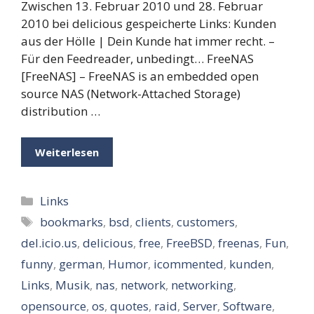
Zwischen 13. Februar 2010 und 28. Februar
2010 bei delicious gespeicherte Links: Kunden
aus der Hölle | Dein Kunde hat immer recht. –
Für den Feedreader, unbedingt… FreeNAS
[FreeNAS] – FreeNAS is an embedded open
source NAS (Network-Attached Storage)
distribution …
Weiterlesen
Kategorien
Links
Schlagwörter
bookmarks
,
bsd
,
clients
,
customers
,
del.icio.us
,
delicious
,
free
,
FreeBSD
,
freenas
,
Fun
,
funny
,
german
,
Humor
,
icommented
,
kunden
,
Links
,
Musik
,
nas
,
network
,
networking
,
opensource
,
os
,
quotes
,
raid
,
Server
,
Software
,