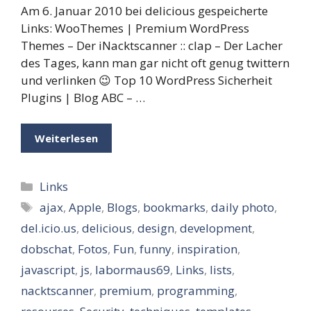
Am 6. Januar 2010 bei delicious gespeicherte
Links: WooThemes | Premium WordPress
Themes – Der iNacktscanner :: clap – Der Lacher
des Tages, kann man gar nicht oft genug twittern
und verlinken 😉 Top 10 WordPress Sicherheit
Plugins | Blog ABC – …
Weiterlesen
Kategorien
Links
Schlagwörter
ajax
,
Apple
,
Blogs
,
bookmarks
,
daily photo
,
del.icio.us
,
delicious
,
design
,
development
,
dobschat
,
Fotos
,
Fun
,
funny
,
inspiration
,
javascript
,
js
,
labormaus69
,
Links
,
lists
,
nacktscanner
,
premium
,
programming
,