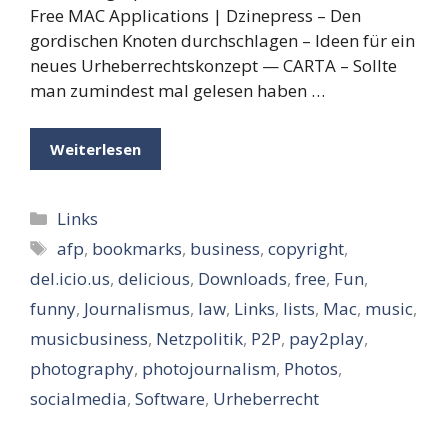
Free MAC Applications | Dzinepress – Den
gordischen Knoten durchschlagen – Ideen für ein
neues Urheberrechtskonzept — CARTA – Sollte
man zumindest mal gelesen haben …
Weiterlesen
Kategorien
Links
Schlagwörter
afp
,
bookmarks
,
business
,
copyright
,
del.icio.us
,
delicious
,
Downloads
,
free
,
Fun
,
funny
,
Journalismus
,
law
,
Links
,
lists
,
Mac
,
music
,
musicbusiness
,
Netzpolitik
,
P2P
,
pay2play
,
photography
,
photojournalism
,
Photos
,
socialmedia
,
Software
,
Urheberrecht