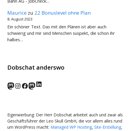
Bahn AG - JobCheck…
Maurice
zu
22 Bonuslevel ohne Plan
8. August 2023
Ein schöner Text. Das mit den Plänen ist aber auch
schwierig und mir sind Menschen suspekt, die schon ihr
halbes…
Dobschat anderswo
LinkedIn
norden.social
Instagram
Facebook
wp-punks.social
Eigenwerbung: Der Herr Dobschat arbeitet auch und zwar als
Geschäftsführer der Leo Skull GmbH, die vor allem alles rund
um WordPress macht:
Managed WP Hosting
,
Site-Erstellung
,