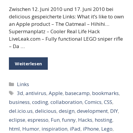
Zwischen 12. Juni 2010 und 17. Juni 2010 bei
delicious gespeicherte Links: What it’s like to own
an Apple product – The Oatmeal – Hihihi…
Supermanplatz – Cooler Real Life Hack
LiveLeak.com – Fully functional LEGO sniper rifle
– Da …
Weiterlesen
Kategorien
Links
Schlagwörter
3d
,
antivirus
,
Apple
,
basecamp
,
bookmarks
,
business
,
coding
,
collaboration
,
Comics
,
CSS
,
del.icio.us
,
delicious
,
design
,
development
,
DIY
,
eclipse
,
espresso
,
Fun
,
funny
,
Hacks
,
hosting
,
html
,
Humor
,
inspiration
,
iPad
,
iPhone
,
Lego
,