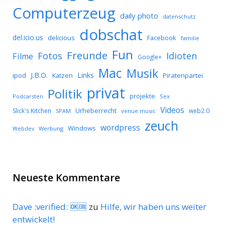
Computerzeug
daily photo
datenschutz
dobschat
del.icio.us
delicious
Facebook
familie
Fun
Freunde
Idioten
Fotos
Filme
Google+
Mac
Musik
J.B.O.
Links
ipod
Katzen
Piratenpartei
privat
Politik
projekte
Podcarsten
Sex
Videos
Urheberrecht
Slick's Kitchen
web2.0
SPAM
venue music
zeuch
wordpress
Windows
Werbung
Webdev
Neueste Kommentare
Dave :verified: 🆗🆒
zu
Hilfe, wir haben uns weiter
entwickelt!