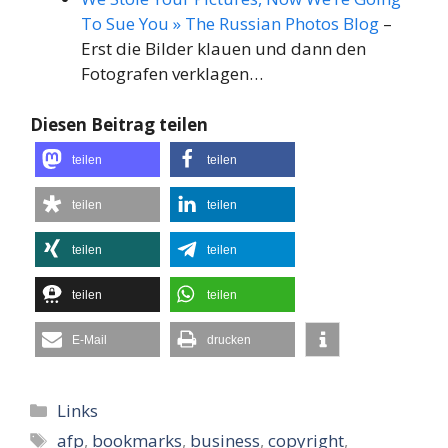
To Sue You » The Russian Photos Blog
–
Erst die Bilder klauen und dann den
Fotografen verklagen…
Diesen Beitrag teilen
teilen
teilen
teilen
teilen
teilen
teilen
teilen
teilen
E-Mail
drucken
Kategorien
Links
Schlagwörter
afp
,
bookmarks
,
business
,
copyright
,