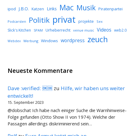
Mac
Musik
J.B.O.
Links
ipod
Katzen
Piratenpartei
privat
Politik
projekte
Podcarsten
Sex
Videos
Urheberrecht
Slick's Kitchen
web2.0
SPAM
venue music
zeuch
wordpress
Windows
Werbung
Webdev
Neueste Kommentare
Dave :verified: 🆗🆒
zu
Hilfe, wir haben uns weiter
entwickelt!
15. September 2023
@dobschat Ich habe nach einiger Suche die Warnhinweise-
Folge gefunden (Otto Show II von 1974). Welche der
Passagen allerdings diskriminierend sein…
Rolf
zu
Eure Armut kotzt mich an