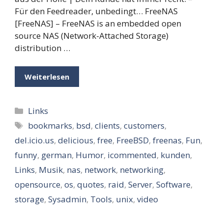
Für den Feedreader, unbedingt… FreeNAS
[FreeNAS] – FreeNAS is an embedded open
source NAS (Network-Attached Storage)
distribution …
Weiterlesen
Kategorien
Links
Schlagwörter
bookmarks
,
bsd
,
clients
,
customers
,
del.icio.us
,
delicious
,
free
,
FreeBSD
,
freenas
,
Fun
,
funny
,
german
,
Humor
,
icommented
,
kunden
,
Links
,
Musik
,
nas
,
network
,
networking
,
opensource
,
os
,
quotes
,
raid
,
Server
,
Software
,
storage
,
Sysadmin
,
Tools
,
unix
,
video