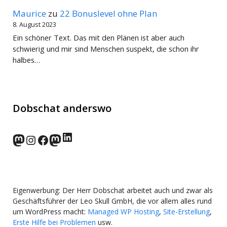
Maurice
zu
22 Bonuslevel ohne Plan
8. August 2023
Ein schöner Text. Das mit den Plänen ist aber auch
schwierig und mir sind Menschen suspekt, die schon ihr
halbes…
Dobschat anderswo
LinkedIn
norden.social
Instagram
Facebook
wp-punks.social
Eigenwerbung: Der Herr Dobschat arbeitet auch und zwar als
Geschäftsführer der Leo Skull GmbH, die vor allem alles rund
um WordPress macht:
Managed WP Hosting
,
Site-Erstellung
,
Erste Hilfe bei Problemen
usw.