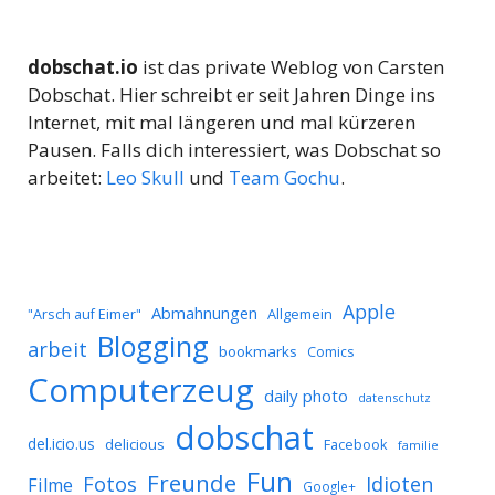
dobschat.io
ist das private Weblog von Carsten
Dobschat. Hier schreibt er seit Jahren Dinge ins
Internet, mit mal längeren und mal kürzeren
Pausen. Falls dich interessiert, was Dobschat so
arbeitet:
Leo Skull
und
Team Gochu
.
Apple
Abmahnungen
Allgemein
"Arsch auf Eimer"
Blogging
arbeit
bookmarks
Comics
Computerzeug
daily photo
datenschutz
dobschat
del.icio.us
delicious
Facebook
familie
Fun
Freunde
Idioten
Fotos
Filme
Google+