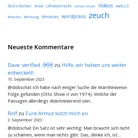
Videos
Urheberrecht
Slick's Kitchen
web2.0
SPAM
venue music
zeuch
wordpress
Windows
Werbung
Webdev
Neueste Kommentare
Dave :verified: 🆗🆒
zu
Hilfe, wir haben uns weiter
entwickelt!
15. September 2023
@dobschat Ich habe nach einiger Suche die Warnhinweise-
Folge gefunden (Otto Show II von 1974). Welche der
Passagen allerdings diskriminierend sein…
Rolf
zu
Eure Armut kotzt mich an
2. September 2023
@dobschat Ein Satz ist sehr wichtig: Man braucht sich nicht
zu schämen, wenn man nichts gibt. Das, denke ich, ist…