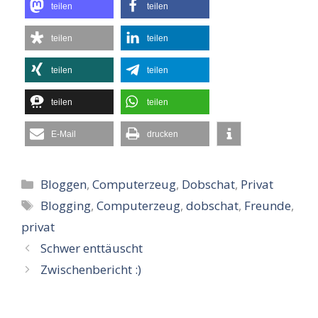
teilen
teilen
teilen
teilen
teilen
teilen
teilen
teilen
E-Mail
drucken
Kategorien
Bloggen
,
Computerzeug
,
Dobschat
,
Privat
Schlagwörter
Blogging
,
Computerzeug
,
dobschat
,
Freunde
,
privat
Schwer enttäuscht
Zwischenbericht :)