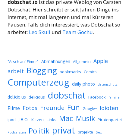
dobschat.io
ist das private Weblog von Carsten
Dobschat. Hier schreibt er seit Jahren Dinge ins
Internet, mit mal längeren und mal kürzeren
Pausen. Falls dich interessiert, was Dobschat so
arbeitet:
Leo Skull
und
Team Gochu
.
Apple
Abmahnungen
Allgemein
"Arsch auf Eimer"
Blogging
arbeit
bookmarks
Comics
Computerzeug
daily photo
datenschutz
dobschat
del.icio.us
delicious
Facebook
familie
Fun
Freunde
Idioten
Fotos
Filme
Google+
Mac
Musik
J.B.O.
Links
ipod
Katzen
Piratenpartei
privat
Politik
projekte
Podcarsten
Sex