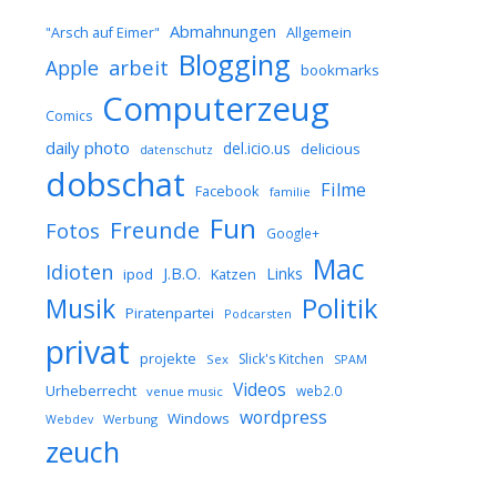
Abmahnungen
Allgemein
"Arsch auf Eimer"
Blogging
arbeit
Apple
bookmarks
Computerzeug
Comics
daily photo
del.icio.us
delicious
datenschutz
dobschat
Filme
Facebook
familie
Fun
Freunde
Fotos
Google+
Mac
Idioten
J.B.O.
Links
ipod
Katzen
Musik
Politik
Piratenpartei
Podcarsten
privat
projekte
Slick's Kitchen
Sex
SPAM
Videos
Urheberrecht
web2.0
venue music
wordpress
Windows
Werbung
Webdev
zeuch