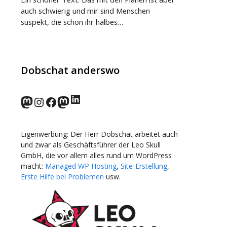
auch schwierig und mir sind Menschen
suspekt, die schon ihr halbes…
Dobschat anderswo
LinkedIn
norden.social
Instagram
Facebook
wp-punks.social
Eigenwerbung: Der Herr Dobschat arbeitet auch
und zwar als Geschäftsführer der Leo Skull
GmbH, die vor allem alles rund um WordPress
macht:
Managed WP Hosting
,
Site-Erstellung
,
Erste Hilfe bei Problemen
usw.