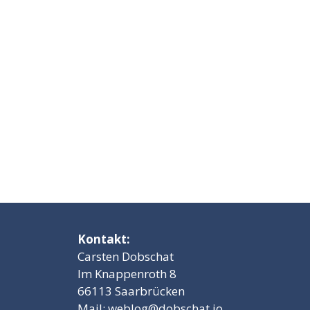
Kontakt:
Carsten Dobschat
Im Knappenroth 8
66113 Saarbrücken
Mail:
weblog@dobschat.io