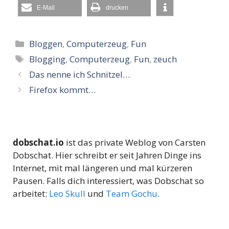
E-Mail
drucken
Kategorien
Bloggen
,
Computerzeug
,
Fun
Schlagwörter
Blogging
,
Computerzeug
,
Fun
,
zeuch
Das nenne ich Schnitzel…
Firefox kommt…
dobschat.io
ist das private Weblog von Carsten
Dobschat. Hier schreibt er seit Jahren Dinge ins
Internet, mit mal längeren und mal kürzeren
Pausen. Falls dich interessiert, was Dobschat so
arbeitet:
Leo Skull
und
Team Gochu
.