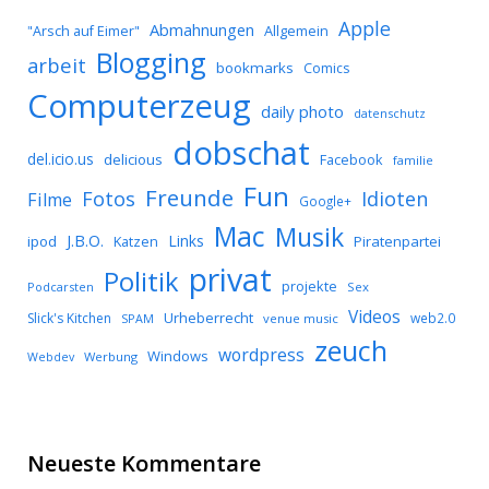
Apple
Abmahnungen
Allgemein
"Arsch auf Eimer"
Blogging
arbeit
bookmarks
Comics
Computerzeug
daily photo
datenschutz
dobschat
del.icio.us
delicious
Facebook
familie
Fun
Freunde
Idioten
Fotos
Filme
Google+
Mac
Musik
J.B.O.
Links
ipod
Katzen
Piratenpartei
privat
Politik
projekte
Podcarsten
Sex
Videos
Urheberrecht
Slick's Kitchen
web2.0
SPAM
venue music
zeuch
wordpress
Windows
Werbung
Webdev
Neueste Kommentare