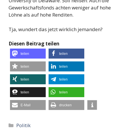
University of Delaware. Soll heißen: Auch die
Gewerkschaftsfonds achten weniger auf hohe
Löhne als auf hohe Renditen.
Tja, wundert das jetzt wirklich jemanden?
Diesen Beitrag teilen
teilen
teilen
teilen
teilen
teilen
teilen
teilen
teilen
E-Mail
drucken
Kategorien
Politik