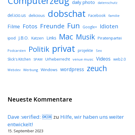
Computerzeug
daily photo
datenschutz
dobschat
del.icio.us
delicious
Facebook
familie
Fun
Freunde
Idioten
Fotos
Filme
Google+
Mac
Musik
J.B.O.
Links
ipod
Katzen
Piratenpartei
privat
Politik
projekte
Podcarsten
Sex
Videos
Urheberrecht
Slick's Kitchen
web2.0
SPAM
venue music
zeuch
wordpress
Windows
Werbung
Webdev
Neueste Kommentare
Dave :verified: 🆗🆒
zu
Hilfe, wir haben uns weiter
entwickelt!
15. September 2023