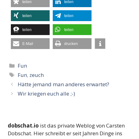
teilen
teilen
teilen
teilen
teilen
teilen
E-Mail
drucken
Kategorien
Fun
Schlagwörter
Fun
,
zeuch
Hätte jemand man anderes erwartet?
Wir kriegen euch alle ;-)
dobschat.io
ist das private Weblog von Carsten
Dobschat. Hier schreibt er seit Jahren Dinge ins