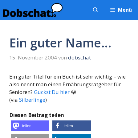
Zum
Menü
Inhalt
springen
Ein guter Name…
15. November 2004
von
dobschat
Ein guter Titel für ein Buch ist sehr wichtig – wie
also nennt man einen Ernährungsratgeber für
Senioren?
Guckst Du hier
😀
(via
Silberlinge
)
Diesen Beitrag teilen
teilen
teilen