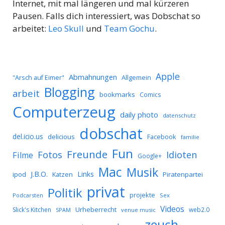
Internet, mit mal längeren und mal kürzeren
Pausen. Falls dich interessiert, was Dobschat so
arbeitet:
Leo Skull
und
Team Gochu
.
Apple
Abmahnungen
Allgemein
"Arsch auf Eimer"
Blogging
arbeit
bookmarks
Comics
Computerzeug
daily photo
datenschutz
dobschat
del.icio.us
delicious
Facebook
familie
Fun
Freunde
Idioten
Fotos
Filme
Google+
Mac
Musik
J.B.O.
Links
ipod
Katzen
Piratenpartei
privat
Politik
projekte
Podcarsten
Sex
Videos
Urheberrecht
Slick's Kitchen
web2.0
SPAM
venue music
zeuch