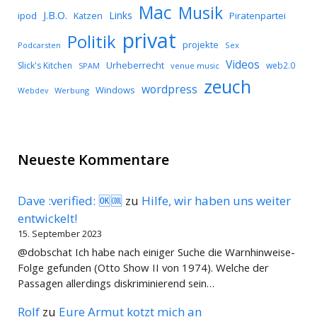
Mac
Musik
J.B.O.
Links
ipod
Katzen
Piratenpartei
privat
Politik
projekte
Podcarsten
Sex
Videos
Urheberrecht
Slick's Kitchen
web2.0
SPAM
venue music
zeuch
wordpress
Windows
Werbung
Webdev
Neueste Kommentare
Dave :verified: 🆗🆒
zu
Hilfe, wir haben uns weiter
entwickelt!
15. September 2023
@dobschat Ich habe nach einiger Suche die Warnhinweise-
Folge gefunden (Otto Show II von 1974). Welche der
Passagen allerdings diskriminierend sein…
Rolf
zu
Eure Armut kotzt mich an