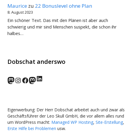
Maurice
zu
22 Bonuslevel ohne Plan
8. August 2023
Ein schöner Text. Das mit den Plänen ist aber auch
schwierig und mir sind Menschen suspekt, die schon ihr
halbes…
Dobschat anderswo
LinkedIn
norden.social
Instagram
Facebook
wp-punks.social
Eigenwerbung: Der Herr Dobschat arbeitet auch und zwar als
Geschäftsführer der Leo Skull GmbH, die vor allem alles rund
um WordPress macht:
Managed WP Hosting
,
Site-Erstellung
,
Erste Hilfe bei Problemen
usw.