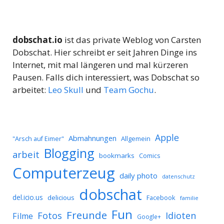
dobschat.io
ist das private Weblog von Carsten
Dobschat. Hier schreibt er seit Jahren Dinge ins
Internet, mit mal längeren und mal kürzeren
Pausen. Falls dich interessiert, was Dobschat so
arbeitet:
Leo Skull
und
Team Gochu
.
Apple
Abmahnungen
Allgemein
"Arsch auf Eimer"
Blogging
arbeit
bookmarks
Comics
Computerzeug
daily photo
datenschutz
dobschat
del.icio.us
delicious
Facebook
familie
Fun
Freunde
Idioten
Fotos
Filme
Google+