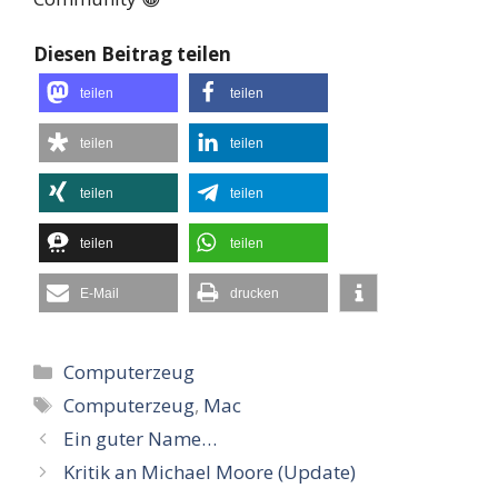
Diesen Beitrag teilen
teilen
teilen
teilen
teilen
teilen
teilen
teilen
teilen
E-Mail
drucken
Kategorien
Computerzeug
Schlagwörter
Computerzeug
,
Mac
Ein guter Name…
Kritik an Michael Moore (Update)