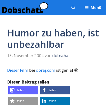
Zum
Menü
Inhalt
springen
Humor zu haben, ist
unbezahlbar
15. November 2004
von
dobschat
Dieser Film
bei
doraj.com
ist genial 😀
Diesen Beitrag teilen
teilen
teilen
teilen
teilen