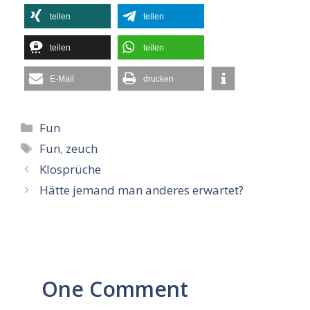
teilen
teilen
teilen
teilen
E-Mail
drucken
Kategorien
Fun
Schlagwörter
Fun
,
zeuch
Klosprüche
Hätte jemand man anderes erwartet?
One Comment