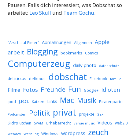
Pausen. Falls dich interessiert, was Dobschat so
arbeitet:
Leo Skull
und
Team Gochu
.
Apple
Abmahnungen
Allgemein
"Arsch auf Eimer"
Blogging
arbeit
bookmarks
Comics
Computerzeug
daily photo
datenschutz
dobschat
del.icio.us
delicious
Facebook
familie
Fun
Freunde
Idioten
Fotos
Filme
Google+
Mac
Musik
J.B.O.
Links
ipod
Katzen
Piratenpartei
privat
Politik
projekte
Podcarsten
Sex
Videos
Urheberrecht
Slick's Kitchen
web2.0
SPAM
venue music
zeuch
wordpress
Windows
Werbung
Webdev