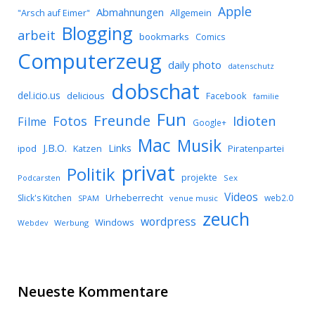
Apple
Abmahnungen
Allgemein
"Arsch auf Eimer"
Blogging
arbeit
bookmarks
Comics
Computerzeug
daily photo
datenschutz
dobschat
del.icio.us
delicious
Facebook
familie
Fun
Freunde
Idioten
Fotos
Filme
Google+
Mac
Musik
J.B.O.
Links
ipod
Katzen
Piratenpartei
privat
Politik
projekte
Podcarsten
Sex
Videos
Urheberrecht
Slick's Kitchen
web2.0
SPAM
venue music
zeuch
wordpress
Windows
Werbung
Webdev
Neueste Kommentare