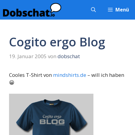
Zum
Menü
Inhalt
springen
Cogito ergo Blog
19. Januar 2005
von
dobschat
Cooles T-Shirt von
mindshirts.de
– will ich haben
😀