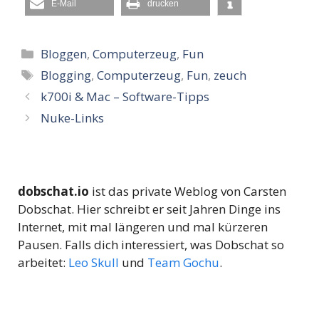
E-Mail
drucken
Kategorien
Bloggen
,
Computerzeug
,
Fun
Schlagwörter
Blogging
,
Computerzeug
,
Fun
,
zeuch
k700i & Mac – Software-Tipps
Nuke-Links
dobschat.io
ist das private Weblog von Carsten
Dobschat. Hier schreibt er seit Jahren Dinge ins
Internet, mit mal längeren und mal kürzeren
Pausen. Falls dich interessiert, was Dobschat so
arbeitet:
Leo Skull
und
Team Gochu
.