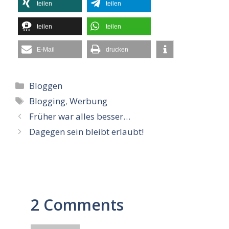
teilen
teilen
teilen
teilen
E-Mail
drucken
Kategorien
Bloggen
Schlagwörter
Blogging
,
Werbung
Früher war alles besser…
Dagegen sein bleibt erlaubt!
2 Comments