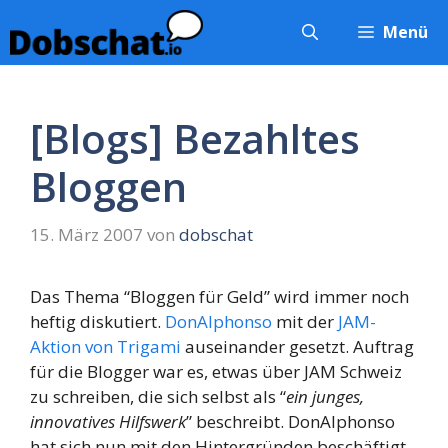
Zum
Menü
Inhalt
springen
[Blogs] Bezahltes
Bloggen
15. März 2007
von
dobschat
Das Thema “Bloggen für Geld” wird immer noch
heftig diskutiert.
DonAlphonso
mit der
JAM-
Aktion von Trigami
auseinander gesetzt. Auftrag
für die Blogger war es, etwas über JAM Schweiz
zu schreiben, die sich selbst als “
ein junges,
innovatives Hilfswerk
” beschreibt. DonAlphonso
hat sich nun mit den Hintergründen beschäftigt,