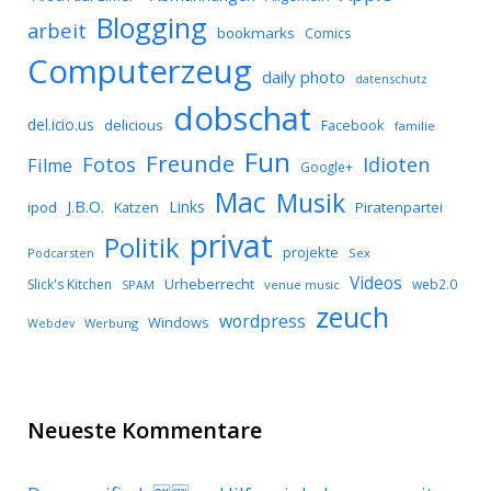
Blogging
arbeit
bookmarks
Comics
Computerzeug
daily photo
datenschutz
dobschat
del.icio.us
delicious
Facebook
familie
Fun
Freunde
Idioten
Fotos
Filme
Google+
Mac
Musik
J.B.O.
Links
ipod
Katzen
Piratenpartei
privat
Politik
projekte
Podcarsten
Sex
Videos
Urheberrecht
Slick's Kitchen
web2.0
SPAM
venue music
zeuch
wordpress
Windows
Werbung
Webdev
Neueste Kommentare